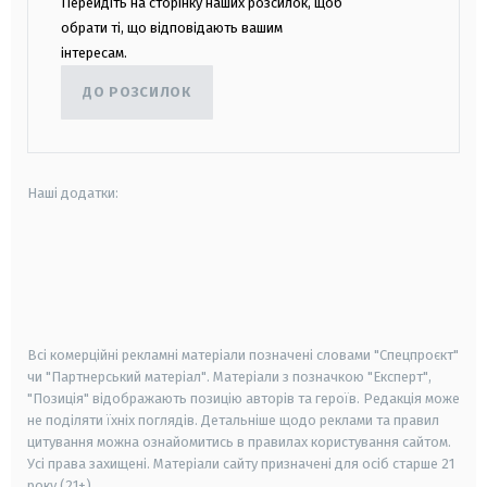
Перейдіть на сторінку наших розсилок, щоб
обрати ті, що відповідають вашим
інтересам.
ДО РОЗСИЛОК
Наші додатки:
android
apple
smart tv
samsung smart tv
Всі комерційні рекламні матеріали позначені словами "Спецпроєкт"
чи "Партнерський матеріал". Матеріали з позначкою "Експерт",
"Позиція" відображають позицію авторів та героїв. Редакція може
не поділяти їхніх поглядів. Детальніше щодо реклами та правил
цитування можна ознайомитись в правилах користування сайтом.
Усі права захищені.
Матеріали сайту призначені для осіб старше
21
року (21+)