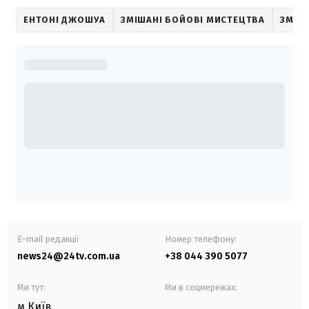
ЕНТОНІ ДЖОШУА
ЗМІШАНІ БОЙОВІ МИСТЕЦТВА
ЗМІШ
E-mail редакції
Номер телефону:
news24@24tv.com.ua
+38 044 390 5077
Ми тут:
Ми в соцмережах:
м.Київ
,