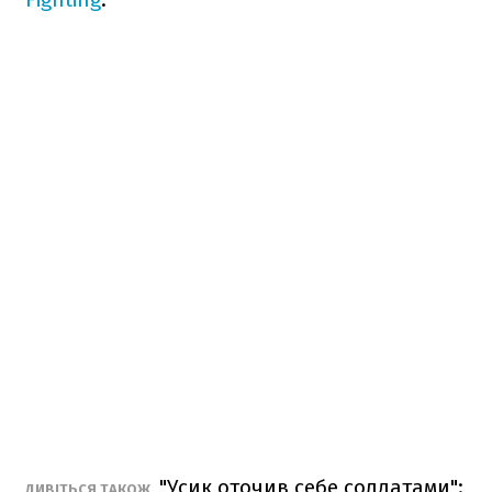
"Усик оточив себе солдатами":
ДИВІТЬСЯ ТАКОЖ