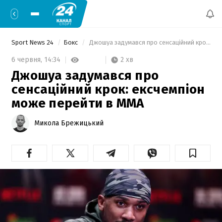
Sport News 24
Бокс
 Джошуа задумався про сенсаційний крок: ексчемпіон може перейти в ММА 
2 хв
6 червня,
14:34
Джошуа задумався про
сенсаційний крок: ексчемпіон
може перейти в ММА
Микола Брежицький