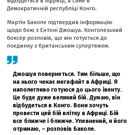
відбудеться в Африці, а саме в
Демократичній республіці Конго.
Мартін Баколе підтвердив інформацію
щодо бою з Ентоні Джошуа. Конголезький
боксер розповів, що він готується до
поєдинку з британським супертяжем.
Джошуа повернеться. Тим більше, що
на нього чекає мегафайт в Африці. Я
наполегливо готуюся до цього івенту.
Це буде дуже великий бій. Думаю, він
відбудеться в Конго. Вони хочуть
провести цей бій влітку в Африці. Бій
все ближче і ближче. Упевнений, я його
отримаю,
– розповів Баколе.