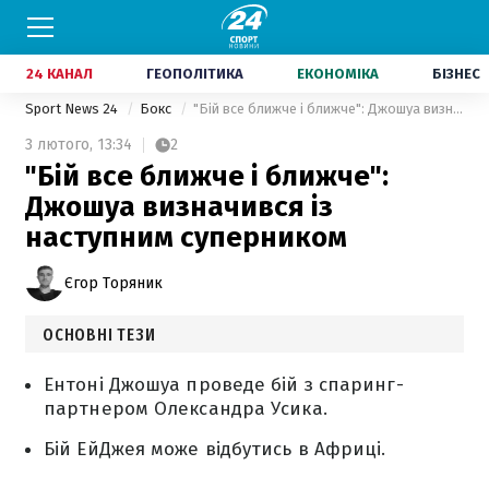
24 КАНАЛ
ГЕОПОЛІТИКА
ЕКОНОМІКА
БІЗНЕС
Sport News 24
Бокс
"Бій все ближче і ближче": Джошуа визначився із наступним суперником
3 лютого,
13:34
2
"Бій все ближче і ближче":
Джошуа визначився із
наступним суперником
Єгор Торяник
ОСНОВНІ ТЕЗИ
Ентоні Джошуа проведе бій з спаринг-
партнером Олександра Усика.
Бій ЕйДжея може відбутись в Африці.