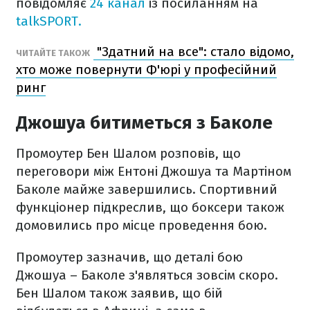
повідомляє
24 канал
із посиланням на
talkSPORT.
"Здатний на все": стало відомо,
ЧИТАЙТЕ ТАКОЖ
хто може повернути Ф'юрі у професійний
ринг
Джошуа битиметься з Баколе
Промоутер Бен Шалом розповів, що
переговори між Ентоні Джошуа та Мартіном
Баколе майже завершились. Спортивний
функціонер підкреслив, що боксери також
домовились про місце проведення бою.
Промоутер зазначив, що деталі бою
Джошуа – Баколе з'являться зовсім скоро.
Бен Шалом також заявив, що бій