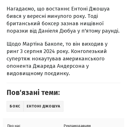
Нагадаємо, що востаннє Ентоні Джошуа
бився у вересні минулого року. Тоді
британський боксер зазнав нищівної
поразки від Даніеля Дюбуа у п'ятому раунді.
Щодо Мартіна Баколе, то він виходив у
ринг 3 серпня 2024 року. Конголезький
супертяж нокаутував американського
опонента Джареда Андерсона у
видовищному поєдинку.
Пов'язані теми:
БОКС
ЕНТОНІ ДЖОШУА
Про нас
Рекламодавцям