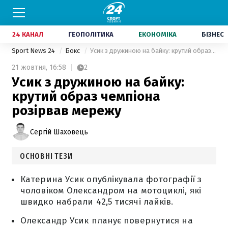
24 КАНАЛ
ГЕОПОЛІТИКА
ЕКОНОМІКА
БІЗНЕС
Sport News 24
Бокс
Усик з дружиною на байку: крутий образ чемпіона розірвав мережу
21 жовтня,
16:58
2
Усик з дружиною на байку:
крутий образ чемпіона
розірвав мережу
Сергій Шаховець
ОСНОВНІ ТЕЗИ
Катерина Усик опублікувала фотографії з
чоловіком Олександром на мотоциклі, які
швидко набрали 42,5 тисячі лайків.
Олександр Усик планує повернутися на