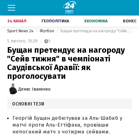
24 КАНАЛ
ГЕОПОЛІТИКА
ЕКОНОМІКА
БІЗНЕС
Sport News 24
Футбол
Бущан претендує на нагороду "Сейв тижня" в чемпіонаті Саудівської Аравії: як проголосувати
5 лютого,
15:29
1
Бущан претендує на нагороду
"Сейв тижня" в чемпіонаті
Саудівської Аравії: як
проголосувати
Денис Іваненко
ОСНОВНІ ТЕЗИ
Георгій Бущан дебютував за Аль-Шабаб у
матчі проти Аль-Еттіфака, провівши
непоганий матч з чотирма сейвами.