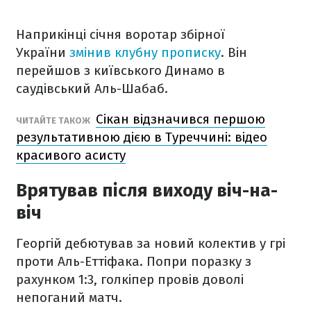
Наприкінці січня воротар збірної
України
змінив клубну прописку
. Він
перейшов з київського Динамо в
саудівський Аль-Шабаб.
Сікан відзначився першою
ЧИТАЙТЕ ТАКОЖ
результативною дією в Туреччині: відео
красивого асисту
Врятував після виходу віч-на-
віч
Георгій дебютував за новий колектив у грі
проти Аль-Еттіфака. Попри поразку з
рахунком 1:3, голкіпер провів доволі
непоганий матч.