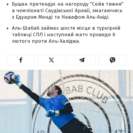
Бущан претендує на нагороду "Сейв тижня"
в чемпіонаті Саудівської Аравії, змагаючись
з Едуаром Менді та Навафом Аль-Акіді.
Аль-Шабаб займає шосте місце в турнірній
таблиці СПЛ і наступний матч проведе 6
лютого проти Аль-Халіджа.