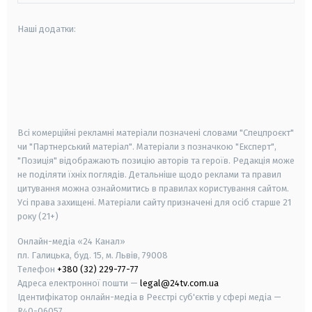
Наші додатки:
android
apple
smart tv
samsung smart tv
Всі комерційні рекламні матеріали позначені словами "Спецпроєкт"
чи "Партнерський матеріал". Матеріали з позначкою "Експерт",
"Позиція" відображають позицію авторів та героїв. Редакція може
не поділяти їхніх поглядів. Детальніше щодо реклами та правил
цитування можна ознайомитись в правилах користування сайтом.
Усі права захищені.
Матеріали сайту призначені для осіб старше
21
року (21+)
Онлайн-медіа «24 Канал»
пл. Галицька, буд. 15, м. Львів, 79008
Телефон
+380 (32) 229-77-77
Адреса електронної пошти —
legal@24tv.com.ua
Ідентифікатор онлайн-медіа в Реєстрі суб'єктів у сфері медіа —
R40-06057