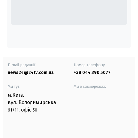
E-mail редакції
Номер телефону:
news24@24tv.com.ua
+38 044 390 5077
Ми тут:
Ми в соцмережах:
м.Київ
,
вул. Володимирська
офіс
61/11,
50