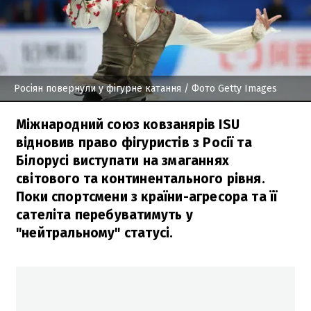
Росіян повернули у фігурне катання
/ Фото Getty Images
Міжнародний союз ковзанярів ISU
відновив право фігуристів з Росії та
Білорусі виступати на змаганнях
світового та континентального рівня.
Поки спортсмени з країни-агресора та її
сателіта перебуватимуть у
"нейтральному" статусі.