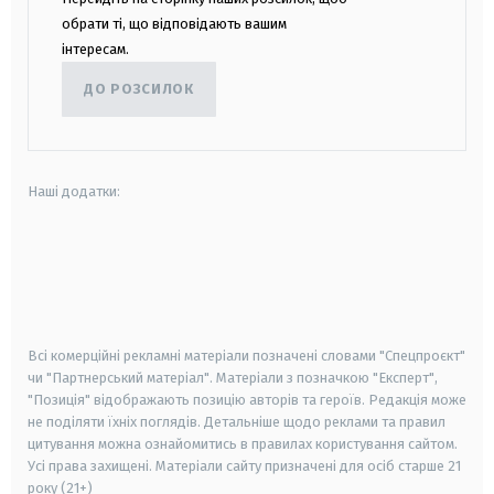
обрати ті, що відповідають вашим
інтересам.
ДО РОЗСИЛОК
Наші додатки:
android
apple
smart tv
samsung smart tv
Всі комерційні рекламні матеріали позначені словами "Спецпроєкт"
чи "Партнерський матеріал". Матеріали з позначкою "Експерт",
"Позиція" відображають позицію авторів та героїв. Редакція може
не поділяти їхніх поглядів. Детальніше щодо реклами та правил
цитування можна ознайомитись в правилах користування сайтом.
Усі права захищені.
Матеріали сайту призначені для осіб старше
21
року (21+)