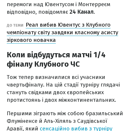
перемоги над Ювентусом і Монтерреєм
відповідно, повідомляє
24 Канал
.
Реал вибив Ювентус з Клубного
ДО ТЕМИ
чемпіонату світу завдяки класному асисту
зіркового новачка
Коли відбудуться матчі 1/4
фіналу Клубного ЧС
Тож тепер визначилися всі учасники
чвертьфіналу. На цій стадії турніру глядачі
стануть свідками двох європейських
протистоянь і двох міжконтинентальних.
Першими зіграють між собою бразильський
Флуміненсе й Аль-Хіляль з Саудівської
Аравії, який
сенсаційно вибив з турніру