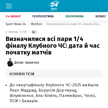
24 КАНАЛ
ГЕОПОЛІТИКА
ЕКОНОМІКА
БІЗНЕС
Sport News 24
Футбол
Визначилися всі пари 1/4 фіналу Клубного ЧС: дата й час початку матчів
2 липня,
11:55
2
Визначилися всі пари 1/4
фіналу Клубного ЧС: дата й час
початку матчів
Денис Іваненко
ОСНОВНІ ТЕЗИ
До чвертьфіналу Клубного ЧС-2025 вийшли
Реал Мадрид, Боруссія Дортмунд,
Флуміненсе, Аль-Хіляль, Палмейрас, Челсі,
ПСЖ і Баварія.