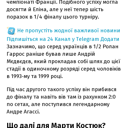
чемпіонаті Франції. Подібного успіху могла
досягти й Еліна, але у неї тепер шість
поразок в 1/4 фіналу цього турніру.
Не пропустіть жодної важливої новини
Підпишіться на 24 Канал у Telegram
Додати
Зазначимо, що серед українців в 1/2 Ролан
Гаррос раніше бував лише Андрій
Мєдвєдєв, який прокладав собі шлях до цієї
стадії в одиночному розряді серед чоловіків
в 1993-му та 1999 році.
Під час другого такого успіху він прибився
до фіналу та навіть вів там із рахунком 2:0
по сетах, але поступився легендарному
Андре Агассі.
Що далі для Марти Костюк?