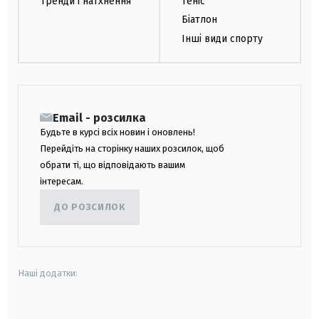
Тренди і натхнення
Теніс
Біатлон
Інші види спорту
Email - розсилка
Будьте в курсі всіх новин і оновлень!
Перейдіть на сторінку наших розсилок, щоб
обрати ті, що відповідають вашим
інтересам.
ДО РОЗСИЛОК
Наші додатки:
android
apple