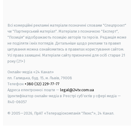
smart tv
samsung smart tv
Всі комерційні рекламні матеріали позначені словами "Спецпроєкт"
чи "Партнерський матеріал". Матеріали з позначкою "Експерт",
"Позиція" відображають позицію авторів та героїв. Редакція може
не поділяти їхніх поглядів. Детальніше щодо реклами та правил
цитування можна ознайомитись в правилах користування сайтом.
Усі права захищені.
Матеріали сайту призначені для осіб старше
21
року (21+)
Онлайн-медіа «24 Канал»
пл. Галицька, буд. 15, м. Львів, 79008
Телефон
+380 (32) 229-77-77
Адреса електронної пошти —
legal@24tv.com.ua
Ідентифікатор онлайн-медіа в Реєстрі суб'єктів у сфері медіа —
R40-06057
© 2005—2026,
ПрАТ «Телерадіокомпанія "Люкс"», 24 Канал.