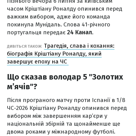
Пізнього вечора 6 липня за київським
часом Кріштіану Роналду опинився перед
важким вибором, адже його команда
покинула Мунідаль. Слова 41-річного
португальця передає
24 Канал
.
Трагедія, слава і кохання:
ДИВІТЬСЯ ТАКОЖ
біографія Кріштіану Роналду, який
завершує епоху на ЧС
Що сказав володар 5 "Золотих
м’ячів"?
Після програного матчу проти Іспанії в 1/8
ЧС-2026 Кріштіану Роналду опинився перед
вибором між завершенням кар’єри у
національній збірній та щонайменше ще
двома роками у міжнародному футболі.