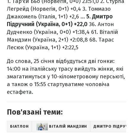
1. Тар'єй Бьо (Норвегія, 0+0) 23:51,0
2. Стурла
Легрейд (Норвегія, 0+1) +0,4
3. Томмазо
Джакомель (Італія, 1+1) +2,6
…
5. Дмитро
Підручний (Україна, 0+1) +22,0
36. Антон
Дудченко (Україна, 0+0) +1:38,4
61. Віталій
Мандзин (Україна, 2+1) +2:08,8
68. Тарас
Лесюк (Україна, 1+1) +2:22,5
До слова, 25 січня відбудуться дві гонки:
14:00 на італійську трасу вийдуть жінки, які
змагатимуться у 10-кілометровому персьюті,
а також о 15:55 стартуватиме чоловіча
естафета.
Пов'язані теми:
БІАТЛОН
ВІТАЛІЙ МАНДЗИН
ДМИТРО ПІДРУЧН