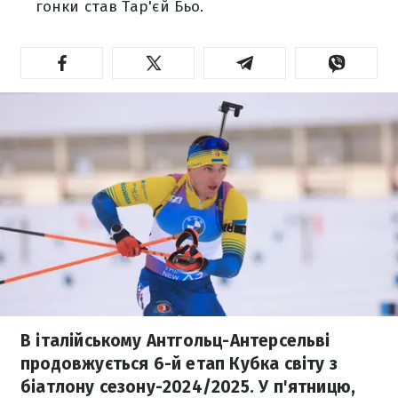
гонки став Тар'єй Бьо.
В італійському Антгольц-Антерсельві
продовжується 6-й етап Кубка світу з
біатлону сезону-2024/2025. У п'ятницю,