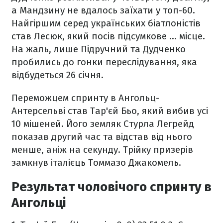
а Мандзину не вдалось заїхати у топ-60.
Найгіршим серед українських біатлоністів
став Лесюк, який посів підсумкове … місце.
На жаль, лише Підручний та Дудченко
пробились до гонки переслідування, яка
відбудеться 26 січня.
Переможцем спринту в Ангольц-
Антерсельві став Тар'єй Бьо, який вибив усі
10 мішеней. Його земляк Стурла Легрейд
показав другий час та відстав від нього
менше, аніж на секунду. Трійку призерів
замкнув італієць Томмазо Джакомель.
Результат чоловічого спринту в
Ангольці