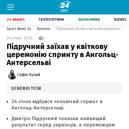
24 КАНАЛ
ГЕОПОЛІТИКА
ЕКОНОМІКА
БІЗНЕС
Sport News 24
Біатлон
Підручний заїхав у квіткову церемонію спринту в Ангольц-Антерсельві
24 січня,
16:55
2
Підручний заїхав у квіткову
церемонію спринту в Ангольц-
Антерсельві
Софія Кулай
ОСНОВНІ ТЕЗИ
24 січня відбувся чоловічий спринт в
Ангольц-Антерсельві.
Дмитро Підручний показав найвищий
результат серед українців, а переможцем