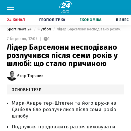
24 КАНАЛ
ГЕОПОЛІТИКА
ЕКОНОМІКА
БІЗНЕС
Sport News 24
Футбол
Лідер Барселони несподівано розлучився після семи років у шлюбі: що стало причиною
7 березня,
12:07
1
Лідер Барселони несподівано
розлучився після семи років у
шлюбі: що стало причиною
Єгор Торяник
ОСНОВНІ ТЕЗИ
Марк-Андре тер-Штеген та його дружина
Даніела Єле розлучилися після семи років
шлюбу.
Подружжя продовжить разом виховувати