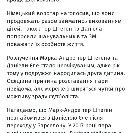
Німецький воротар наголосив, що вони
продовжать разом займатись вихованням
дітей. Також Тер Штеген та Даніела
попросили шанувальників та ЗМІ
поважати їх особисте життя.
Розлучення Марка-Андре тер Штегена та
Даніели Єле стало неочікуваним, адже рік
тому у подружжя народилась друга дитина.
Офіційна причина розставання пари
невідома, але мережею ширяться чутки про
можливу зраду футболіста.
Нагадаємо, що Марк-Андре тер Штеген
познайомився з Даніелою Єле після
переходу у Барселону. У 2017 році пара