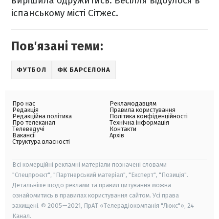
вирішила одружитись. Весілля відбулося в
іспанському місті Сітжес.
Пов'язані теми:
ФУТБОЛ
ФК БАРСЕЛОНА
Про нас
Рекламодавцям
Редакція
Правила користування
Редакційна політика
Політика конфіденційності
Про телеканал
Технічна інформація
Телеведучі
Контакти
Вакансії
Архів
Структура власності
Всі комерційні рекламні матеріали позначені словами
"Спецпроєкт", "Партнерський матеріал", "Експерт", "Позиція".
Детальніше щодо реклами та правил цитування можна
ознайомитись в правилах користування сайтом. Усі права
захищені. © 2005—2021, ПрАТ «Телерадіокомпанія "Люкс"», 24
Канал.