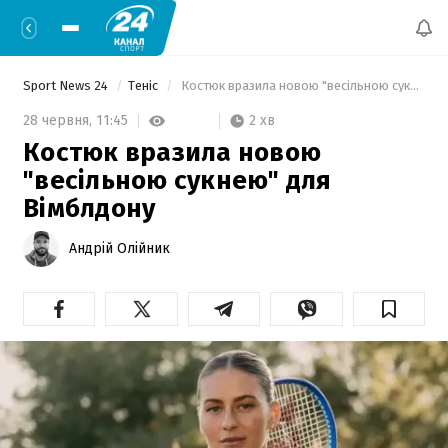
Sport News 24
Теніс
 Костюк вразила новою "весільною сукнею" для Вімблдону 
2 хв
28 червня,
11:45
Костюк вразила новою
"весільною сукнею" для
Вімблдону
Андрій Олійник