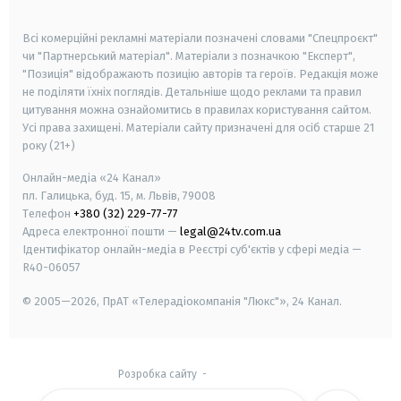
smart tv
samsung smart tv
Всі комерційні рекламні матеріали позначені словами "Спецпроєкт"
чи "Партнерський матеріал". Матеріали з позначкою "Експерт",
"Позиція" відображають позицію авторів та героїв. Редакція може
не поділяти їхніх поглядів. Детальніше щодо реклами та правил
цитування можна ознайомитись в правилах користування сайтом.
Усі права захищені.
Матеріали сайту призначені для осіб старше
21
року (21+)
Онлайн-медіа «24 Канал»
пл. Галицька, буд. 15, м. Львів, 79008
Телефон
+380 (32) 229-77-77
Адреса електронної пошти —
legal@24tv.com.ua
Ідентифікатор онлайн-медіа в Реєстрі суб'єктів у сфері медіа —
R40-06057
© 2005—2026,
ПрАТ «Телерадіокомпанія "Люкс"», 24 Канал.
Розробка сайту
-