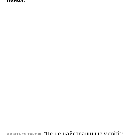
"Це не найстрашніше у світі":
ДИВІТЬСЯ ТАКОЖ