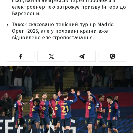
скасування авіарейсів через проблеми з
електроенергією загрожує приїзду Інтера до
Барселони.
Також скасовано тенісний турнір Madrid
Open-2025, але у половині країни вже
відновлено електропостачання.