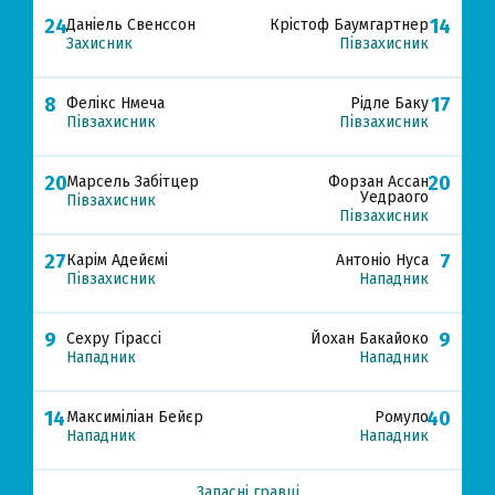
24
14
Даніель Свенссон
Крістоф Баумгартнер
Захисник
Півзахисник
8
17
Фелікс Нмеча
Рідле Баку
Півзахисник
Півзахисник
20
20
Марсель Забітцер
Форзан Ассан
Уедраого
Півзахисник
Півзахисник
27
7
Карім Адейємі
Антоніо Нуса
Півзахисник
Нападник
9
9
Сехру Гірассі
Йохан Бакайоко
Нападник
Нападник
14
40
Максиміліан Бейєр
Ромуло
Нападник
Нападник
Запасні гравці