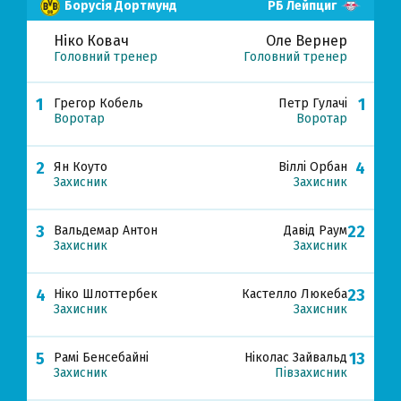
Борусія Дортмунд
РБ Лейпциг
Ніко Ковач
Оле Вернер
Головний тренер
Головний тренер
1
1
Грегор Кобель
Петр Гулачі
Воротар
Воротар
2
4
Ян Коуто
Віллі Орбан
Захисник
Захисник
3
22
Вальдемар Антон
Давід Раум
Захисник
Захисник
4
23
Ніко Шлоттербек
Кастелло Люкеба
Захисник
Захисник
5
13
Рамі Бенсебайні
Ніколас Зайвальд
Захисник
Півзахисник