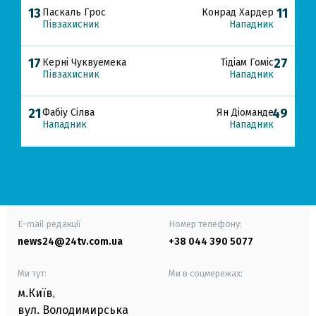
13
11
Паскаль Грос
Конрад Хардер
Півзахисник
Нападник
17
27
Керні Чуквуемека
Тідіам Гоміс
Півзахисник
Нападник
21
49
Фабіу Сілва
Ян Діоманде
Нападник
Нападник
E-mail редакції
Номер телефону:
news24@24tv.com.ua
+38 044 390 5077
Ми тут:
Ми в соцмережах:
м.Київ
,
вул. Володимирська