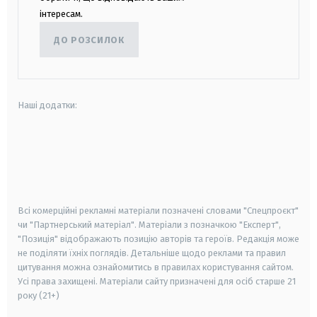
інтересам.
ДО РОЗСИЛОК
Наші додатки:
android
apple
smart tv
samsung smart tv
Всі комерційні рекламні матеріали позначені словами "Спецпроєкт"
чи "Партнерський матеріал". Матеріали з позначкою "Експерт",
"Позиція" відображають позицію авторів та героїв. Редакція може
не поділяти їхніх поглядів. Детальніше щодо реклами та правил
цитування можна ознайомитись в правилах користування сайтом.
Усі права захищені.
Матеріали сайту призначені для осіб старше
21
року (21+)