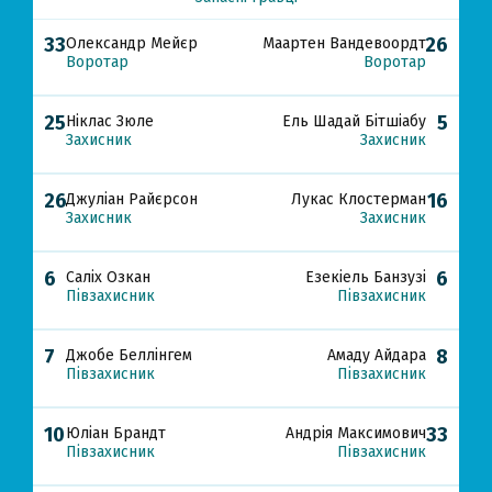
33
26
Олександр Мейєр
Маартен Вандевоордт
Воротар
Воротар
25
5
Ніклас Зюле
Ель Шадай Бітшіабу
Захисник
Захисник
26
16
Джуліан Райєрсон
Лукас Клостерман
Захисник
Захисник
6
6
Саліх Озкан
Езекіель Банзузі
Півзахисник
Півзахисник
7
8
Джобе Беллінгем
Амаду Айдара
Півзахисник
Півзахисник
10
33
Юліан Брандт
Андрія Максимович
Півзахисник
Півзахисник