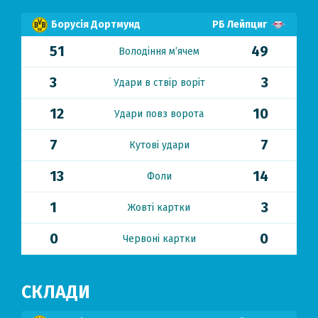
Борусія Дортмунд
РБ Лейпциг
51
49
Володіння м’ячем
3
3
Удари в ствір воріт
12
10
Удари повз ворота
7
7
Кутові удари
13
14
Фоли
1
3
Жовті картки
0
0
Червоні картки
СКЛАДИ