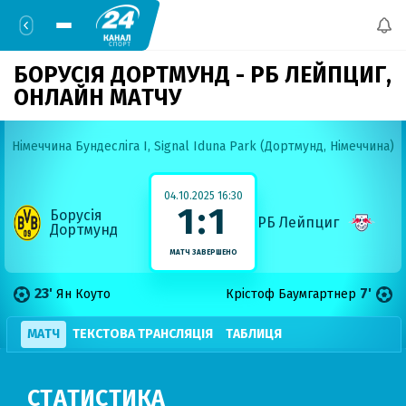
БОРУСІЯ ДОРТМУНД - РБ ЛЕЙПЦИГ,
ОНЛАЙН МАТЧУ
Німеччина Бундесліга I,
Signal Iduna Park (Дортмунд, Німеччина)
04.10.2025 16:30
1:1
Борусія
РБ Лейпциг
Дортмунд
МАТЧ ЗАВЕРШЕНО
23'
7'
Ян Коуто
Крістоф Баумгартнер
МАТЧ
ТЕКСТОВА ТРАНСЛЯЦІЯ
ТАБЛИЦЯ
СТАТИСТИКА