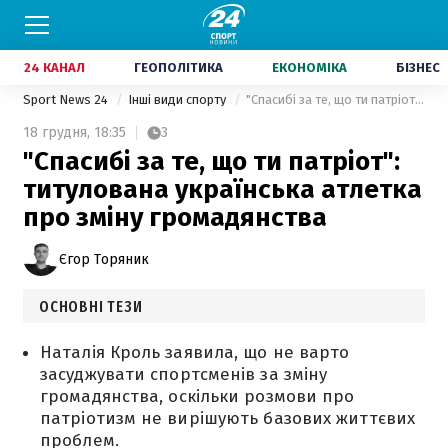
24 КАНАЛ
ГЕОПОЛІТИКА
ЕКОНОМІКА
БІЗНЕС
Sport News 24
Інші види спорту
"Спасибі за те, що ти патріот": титулована українська атлетка про зміну громадянства
18 грудня,
18:35
3
"Спасибі за те, що ти патріот":
титулована українська атлетка
про зміну громадянства
Єгор Торяник
ОСНОВНІ ТЕЗИ
Наталія Кроль заявила, що не варто
засуджувати спортсменів за зміну
громадянства, оскільки розмови про
патріотизм не вирішують базових життєвих
проблем.