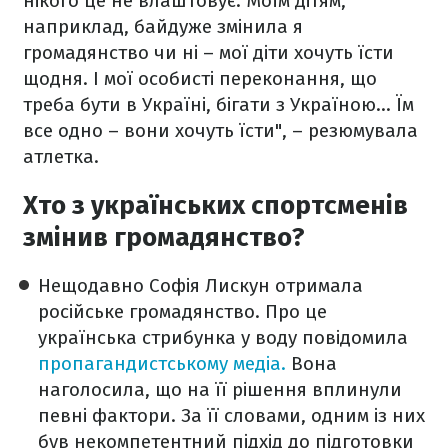
нікого це не влаштовує. Моїм дітям,
наприклад, байдуже змінила я
громадянство чи ні – мої діти хочуть їсти
щодня. І мої особисті переконання, що
треба бути в Україні, бігати з Україною... Їм
все одно – вони хочуть їсти", – резюмувала
атлетка.
Хто з українських спортсменів
змінив громадянство?
Нещодавно Софія Лискун отримала
російське громадянство. Про це
українська стрибунка у воду повідомила
пропагандистському медіа.
Вона
наголосила, що на її рішення вплинули
певні фактори. За її словами, одним із них
був некомпетентний підхід до підготовки