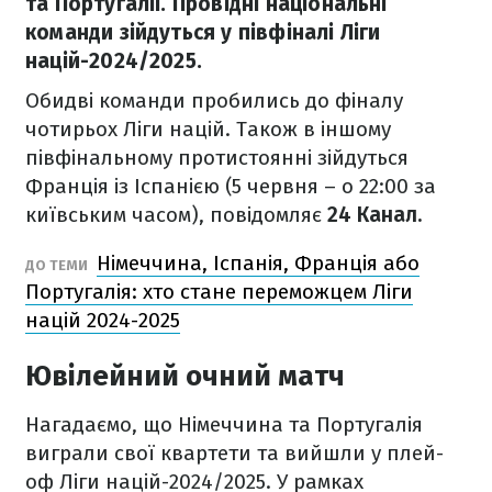
та Португалії. Провідні національні
команди зійдуться у півфіналі Ліги
націй-2024/2025.
Обидві команди пробились до фіналу
чотирьох Ліги націй. Також в іншому
півфінальному протистоянні зійдуться
Франція із Іспанією (5 червня – о 22:00 за
київським часом), повідомляє
24 Канал.
Німеччина, Іспанія, Франція або
ДО ТЕМИ
Португалія: хто стане переможцем Ліги
націй 2024-2025
Ювілейний очний матч
Нагадаємо, що Німеччина та Португалія
виграли свої квартети та вийшли у плей-
оф Ліги націй-2024/2025. У рамках