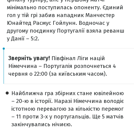
мінімально поступилась опоненту. Єдиний
гол у тій грі забив нападник Манчестер
Юнайтед Расмус Гойлунн. Водночас у
другому поєдинку Португалії взяла реванш
у Данії – 5:2.
Зверніть увагу!
Півфінал Ліги націй
Німеччина – Португалія розпочнеться 4
червня о 22:00 (за київським часом).
Найближча гра збірних стане ювілейною
– 20-ю в історії. Наразі Німеччина володіє
істотною перевагою за кількістю перемог
– 11 проти 3-х у португальців. Ще 5 матчів
закінчувались нічиєю.