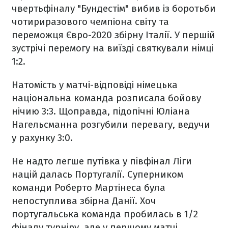
чвертьфіналу "Бундестім" вибив із боротьби
чотириразового чемпіона світу та
переможця Євро-2020 збірну Італії. У першій
зустрічі перемогу на виїзді святкували німці
1:2.
Натомість у матчі-відповіді німецька
національна команда розписала бойову
нічию 3:3. Щоправда, підопічні Юліана
Нагельсманна розгубили перевагу, ведучи
у рахунку 3:0.
Не надто легше путівка у півфінал Ліги
націй далась Португалії. Суперником
команди Роберто Мартінеса була
непоступлива збірна Данії. Хоч
португальська команда пробилась в 1/2
фіналу турніру, але у першому матчі