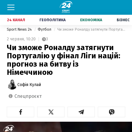
24 КАНАЛ
ГЕОПОЛІТИКА
ЕКОНОМІКА
БІЗНЕС
Sport News 24
Футбол
Чи зможе Роналду затягнути Португалію у фінал Ліги націй: прогноз на битву із Німеччиною
2 червня,
10:20
3
Чи зможе Роналду затягнути
Португалію у фінал Ліги націй:
прогноз на битву із
Німеччиною
Софія Кулай
спецпроєкт