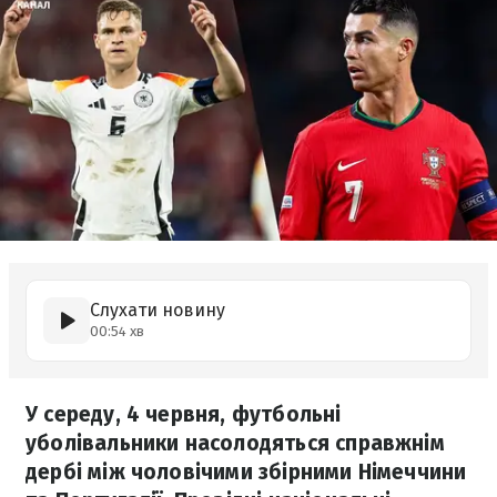
Слухати новину
00:54 хв
У середу, 4 червня, футбольні
уболівальники насолодяться справжнім
дербі між чоловічими збірними Німеччини