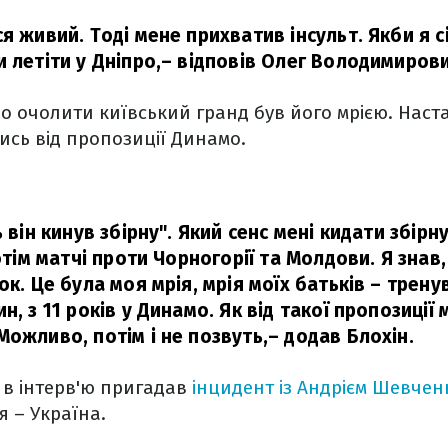
я живий. Тоді мене прихватив інсульт. Якби я сі
 летіти у Дніпро,
– відповів Олег Володимирови
що очолити київський гранд був його мрією. Наста
тись від пропозиції Динамо.
ь він кинув збірну". Який сенс мені кидати збірн
Потім матчі проти Чорногорії та Молдови. Я знав
ок. Це була моя мрія, мрія моїх батьків – трену
н, з 11 років у Динамо. Як від такої пропозиції
Можливо, потім і не позвуть,
– додав Блохін.
 в інтерв'ю пригадав
інцидент із Андрієм Шевчен
я – Україна.