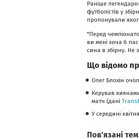
Раніше легендарн
футболістів у збірн
пропонували яког
"Перед чемпіонато
ви мені хоча б па
сина в збірну. Не 
Що відомо пр
Олег Блохін очол
Керував киянами
матч (дані
Trans
У середині квітн
Пов'язані тем