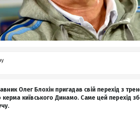
ну
авник Олег Блохін пригадав свій перехід з трен
о керма київського Динамо. Саме цей перехід з
чу.