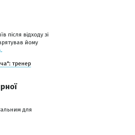
в після відходу зі
 врятував йому
.
ча": тренер
ірної
етальним для