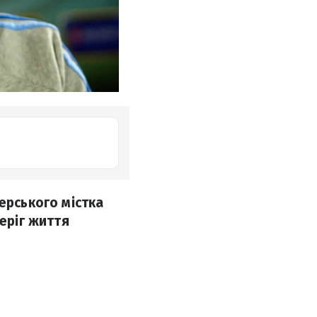
ерського містка
беріг життя