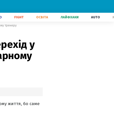
О
FIGHT
ОСВІТА
ЛАЙФХАКИ
AUTO
ому тренеру
рехід у
арному
ому життя, бо саме