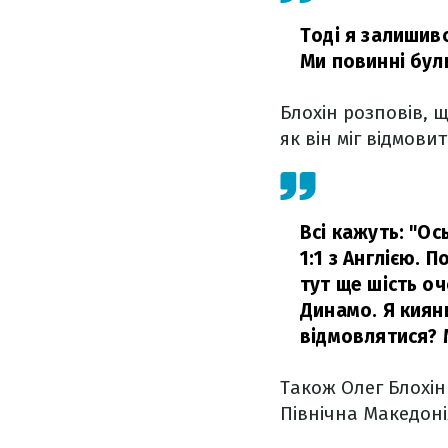
Тоді я залишивс
Ми повинні були
Блохін розповів, 
як він міг відмови
Всі кажуть: "Ос
1:1 з Англією. 
тут ще шість оч
Динамо. Я кияни
відмовлятися? 
Також Олег Блохін
Північна Македоні