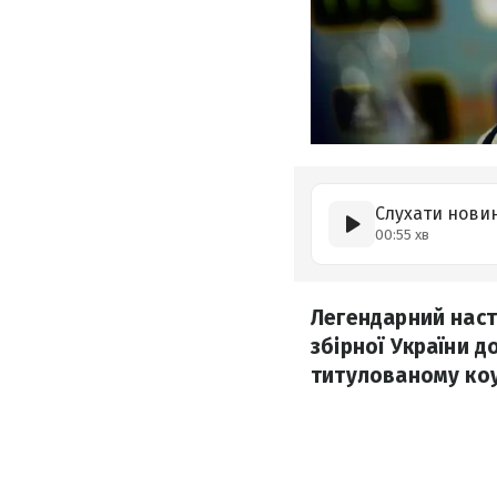
Слухати нови
00:55 хв
Легендарний наст
збірної України д
титулованому коу