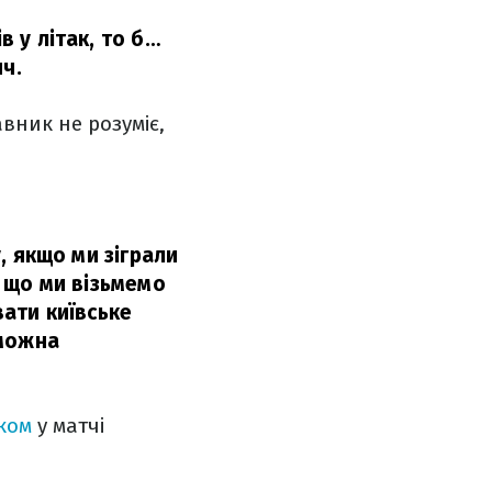
в у літак, то б…
ч.
вник не розуміє,
у, якщо ми зіграли
, що ми візьмемо
вати київське
 можна
ком
у матчі