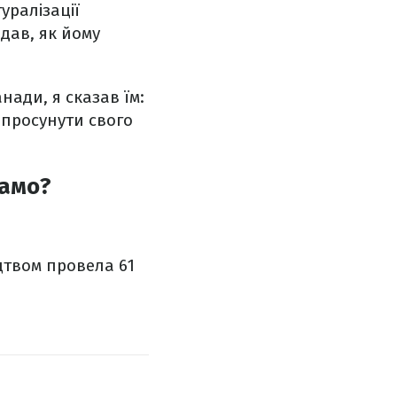
ралізації
адав, як йому
нади, я сказав їм:
в просунути свого
намо?
цтвом провела 61