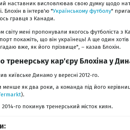
ий наставник висловлював свою думку щодо нату
і. Блохін в інтерв'ю "
Українському футболу
" приг
ось гравця з Канади.
м світу мені пропонували якогось футболіста з Ка
спорт покажіть, що він українець! А ще один хоті
згадаю вже, як його прізвище", – казав Блохін.
о тренерську кар'єру Блохіна у Ди
ив київське Динамо у вересні 2012-го.
 менше як два роки, а команда під його керівни
fermarkt
).
я 2014-го покинув тренерський місток киян.
и: