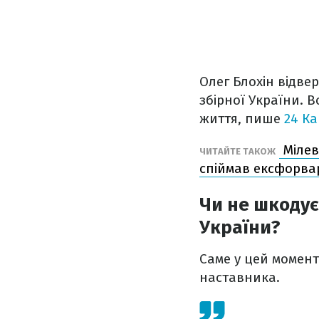
Олег Блохін відве
збірної України. 
життя, пише
24 К
Мілев
ЧИТАЙТЕ ТАКОЖ
спіймав ексфорва
Чи не шкодує
України?
Саме у цей момент 
наставника.