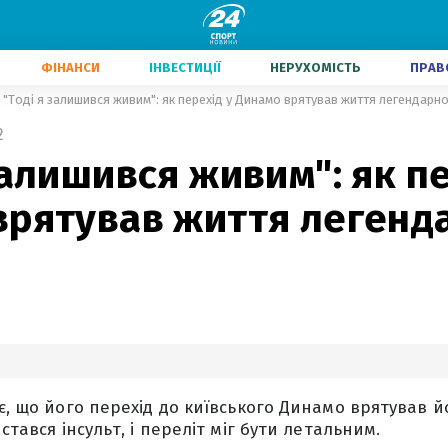
ФІНАНСИ
ІНВЕСТИЦІЇ
НЕРУХОМІСТЬ
ПРАВ
"Тоді я залишився живим": як перехід у Динамо врятував життя легендарн
2
залишився живим": як пе
врятував життя легенд
ує, що його перехід до київського Динамо врятував й
 стався інсульт, і переліт міг бути летальним.