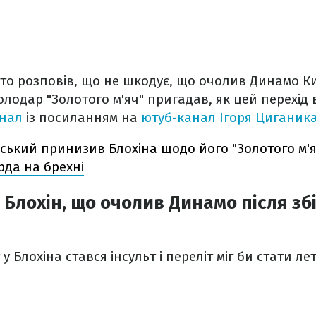
рто розповів, що не шкодує, що очолив Динамо Киї
Володар "Золотого м'яч" пригадав, як цей перехід
анал
із посиланням на
ютуб-канал Ігоря Циганика
ський принизив Блохіна щодо його "Золотого м'я
рда на брехні
 Блохін, що очолив Динамо після зб
у Блохіна стався інсульт і переліт міг би стати л