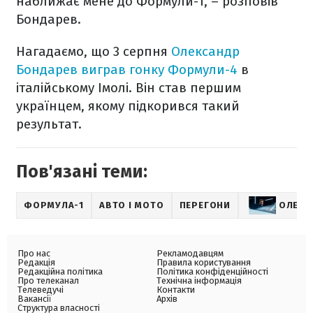
наближає мене до Формули-1, – розповів
Бондарев.
Нагадаємо, що 3 серпня
Олександр
Бондарев виграв гонку Формули-4
в
італійському Імолі. Він став першим
українцем, якому підкорився такий
результат.
Пов'язані теми:
ФОРМУЛА-1
АВТО І МОТО
ПЕРЕГОНИ
ОЛЕКС
Про нас
Рекламодавцям
Редакція
Правила користування
Редакційна політика
Політика конфіденційності
Про телеканал
Технічна інформація
Телеведучі
Контакти
Вакансії
Архів
Структура власності