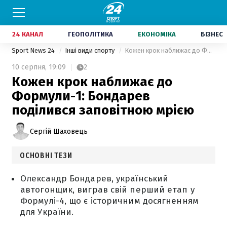
24 КАНАЛ
ГЕОПОЛІТИКА
ЕКОНОМІКА
БІЗНЕС
Sport News 24
Інші види спорту
Кожен крок наближає до Формули-1: Бондарев поділився заповітною мрією
10 серпня,
19:09
2
Кожен крок наближає до
Формули-1: Бондарев
поділився заповітною мрією
Сергій Шаховець
ОСНОВНІ ТЕЗИ
Олександр Бондарев, український
автогонщик, виграв свій перший етап у
Формулі-4, що є історичним досягненням
для України.