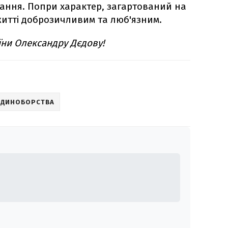
чання. Попри характер, загартований на
у житті доброзичливим та люб'язним.
їни Олександру Дєдову!
ЄДИНОБОРСТВА