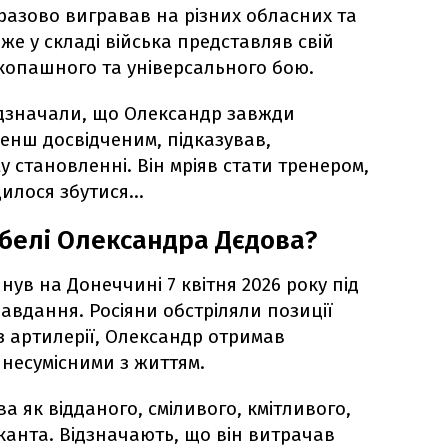
разово вигравав на різних обласних та
Вже у складі війська представляв свій
укопашного та універсального бою.
відзначали, що Олександр завжди
нш досвідченим, підказував,
 становленні. Він мріяв стати тренером,
дилося збутися…
ибелі Олександра Дєдова?
ув на Донеччині 7 квітня 2026 року під
авдання. Росіяни обстріляли позиції
з артилерії, Олександр отримав
 несумісними з життям.
 як відданого, сміливого, кмітливого,
канта. Відзначають, що він витрачав