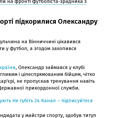
али на фронті футболіста-зрадника з
порті підкорилися Олександру
ульчина на Вінниччині цікавився
ти у футбол, а згодом захопився
країни
, Олександр займався у клубі
гливим і цілеспрямованим бійцем, чітко
кар'єрі, не пропускав тренування навіть
 Державної прикордонної служби.
кують
Не губіть 24 Канал – підписуйтеся
ндидата у майстри спорту, здобув титул