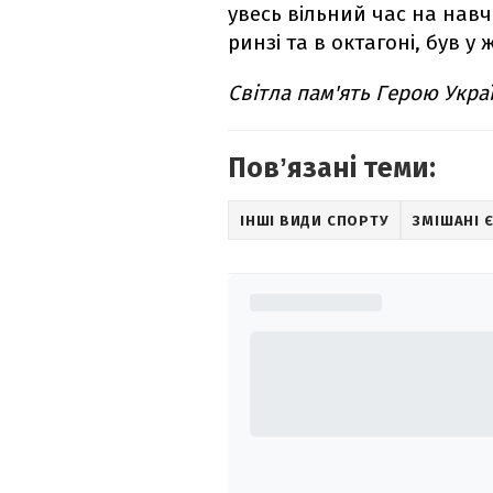
увесь вільний час на нав
ринзі та в октагоні, був 
Світла пам'ять Герою Укра
Повʼязані теми:
ІНШІ ВИДИ СПОРТУ
ЗМІШАНІ 