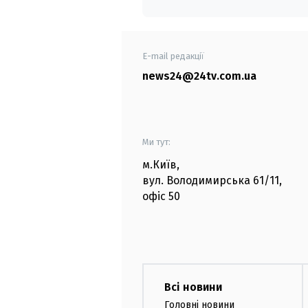
E-mail редакції
news24@24tv.com.ua
Ми тут:
м.Київ
,
вул. Володимирська
61/11,
офіс
50
Всі новини
Головні новини