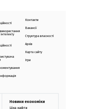
Контакти
ційності
Вакансії
 використання
 інтелекту
Структура власності
Архів
ційності
Карта сайту
ристувача
и
Ігри
коментування
 інформація
Новини економіки
Ціна нафти