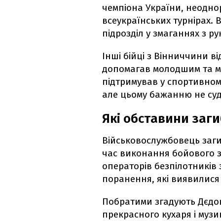
чемпіона України, неодно
всеукраїнських турнірах. 
підрозділ у змаганнях з р
Інші бійці з Вінниччини 
допомагав молодшим та ме
підтримував у спортивному
але цьому бажанню не су
Які обставини заг
Військовослужбовець загин
час виконання бойового з
операторів безпілотників 
поранення, які виявилися
Побратими згадують Дєдова
прекрасного кухаря і музи