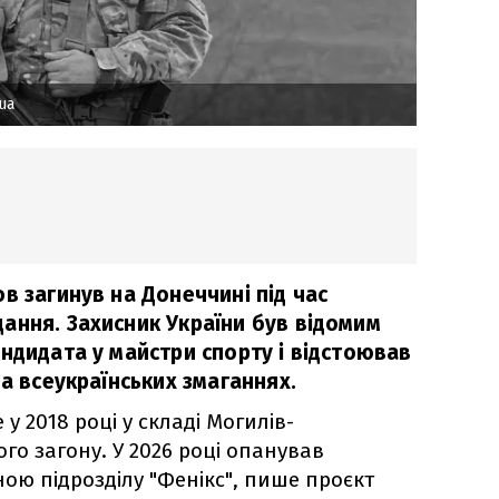
ua
в загинув на Донеччині під час
ання. Захисник України був відомим
ндидата у майстри спорту і відстоював
на всеукраїнських змаганнях.
у 2018 році у складі Могилів-
го загону. У 2026 році опанував
ною підрозділу "Фенікс", пише проєкт