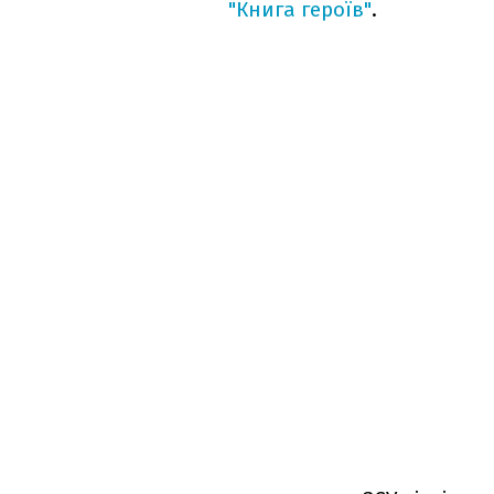
"Книга героїв"
.