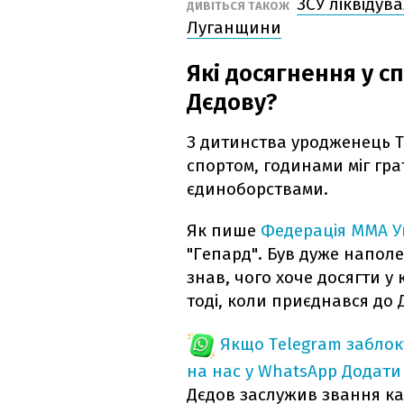
ЗСУ ліквідув
ДИВІТЬСЯ ТАКОЖ
Луганщини
Які досягнення у с
Дєдову?
З дитинства уродженець Т
спортом, годинами міг гра
єдиноборствами.
Як пише
Федерація ММА У
"Гепард". Був дуже наполе
знав, чого хоче досягти у 
тоді, коли приєднався до
Якщо Telegram забло
на нас у WhatsApp
Додати
Дєдов заслужив звання ка