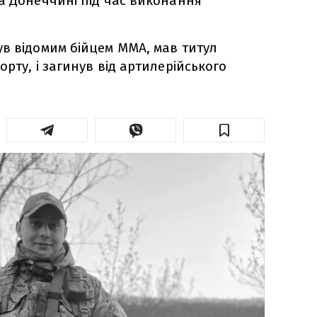
а Донеччині під час виконання
в відомим бійцем ММА, мав титул
рту, і загинув від артилерійського