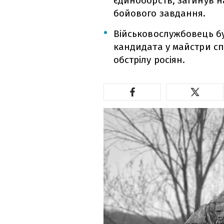
єдиноборств, загинув н
бойового завдання.
Військовослужбовець бу
кандидата у майстри спо
обстрілу росіян.