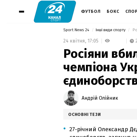
ФУТБОЛ
БОКС
СПОР
Sport News 24
Інші види спорту
24 квітня,
17:05
Росіяни вби
чемпіона Ук
єдиноборст
Андрій Олійник
ОСНОВНІ ТЕЗИ
27-річний Олександр Дє