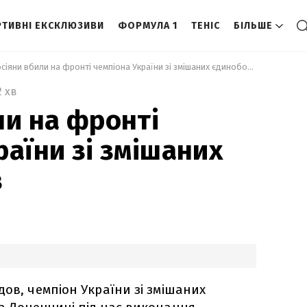
ТИВНІ ЕКСКЛЮЗИВИ
ФОРМУЛА 1
ТЕНІС
БІЛЬШЕ
 Росіяни вбили на фронті чемпіона України зі змішаних єдиноборств 
2 хв
ли на фронті
раїни зі змішаних
в
дов, чемпіон України зі змішаних