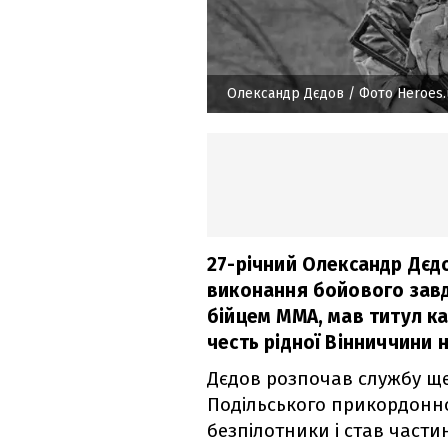
Олександр Дєдов
/ Фото Heroes.
27-річний Олександр Дєдо
виконання бойового завд
бійцем ММА, мав титул ка
честь рідної Вінниччини 
Дєдов розпочав службу ще 
Подільського прикордонно
безпілотники і став части