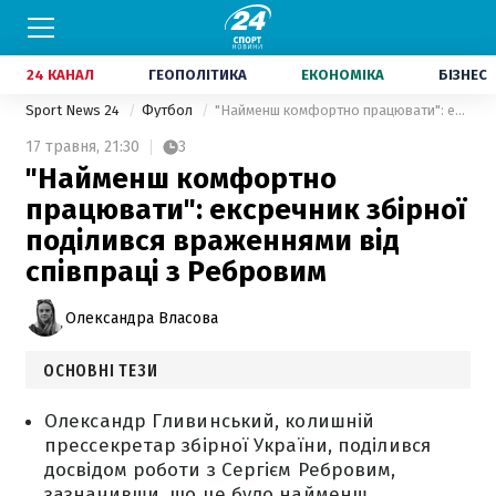
24 КАНАЛ
ГЕОПОЛІТИКА
ЕКОНОМІКА
БІЗНЕС
Sport News 24
Футбол
"Найменш комфортно працювати": ексречник збірної поділився враженнями від співпраці з Ребровим
17 травня,
21:30
3
"Найменш комфортно
працювати": ексречник збірної
поділився враженнями від
співпраці з Ребровим
Олександра Власова
ОСНОВНІ ТЕЗИ
Олександр Гливинський, колишній
прессекретар збірної України, поділився
досвідом роботи з Сергієм Ребровим,
зазначивши, що це було найменш