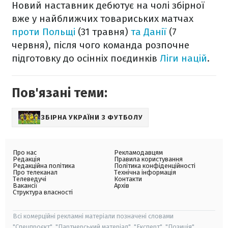
Новий наставник дебютує на чолі збірної
вже у найближчих товариських матчах
проти Польщі
(31 травня)
та Данії
(7
червня), після чого команда розпочне
підготовку до осінніх поєдинків
Ліги націй
.
Пов'язані теми:
ЗБІРНА УКРАЇНИ З ФУТБОЛУ
Про нас
Рекламодавцям
Редакція
Правила користування
Редакційна політика
Політика конфіденційності
Про телеканал
Технічна інформація
Телеведучі
Контакти
Вакансії
Архів
Структура власності
Всі комерційні рекламні матеріали позначені словами
"Спецпроєкт", "Партнерський матеріал", "Експерт", "Позиція".