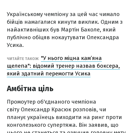
Українському чемпіону за цей час чимало
бійців намагалися кинути виклик. Одним з
найактивніших був Мартін Баколе, який
публічно обіцяв нокаутувати Олександра
Усика.
"У нього міцна кам’яна
ЧИТАЙТЕ ТАКОЖ
щелепа": відомий тренер назвав боксера,
який здатний перемогти Усика
Амбітна ціль
Промоутер об'єднаного чемпіона
світу Олександр Красюк розповів, чи
планує українець виходити на ринг проти
конголезького супертяжа. Він заявив, що
цього не станеться та озвучив головну мету