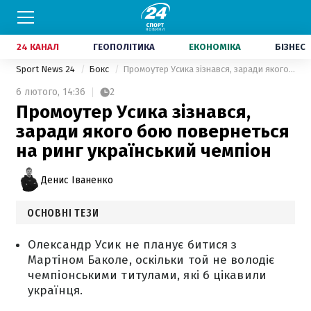
24 КАНАЛ
ГЕОПОЛІТИКА
ЕКОНОМІКА
БІЗНЕС
Sport News 24
Бокс
Промоутер Усика зізнався, заради якого бою повернеться на ринг український чемпіон
6 лютого,
14:36
2
Промоутер Усика зізнався,
заради якого бою повернеться
на ринг український чемпіон
Денис Іваненко
ОСНОВНІ ТЕЗИ
Олександр Усик не планує битися з
Мартіном Баколе, оскільки той не володіє
чемпіонськими титулами, які б цікавили
українця.