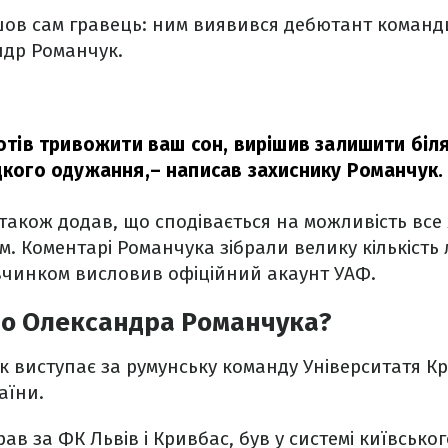
шов сам гравець: ним виявився дебютант команд
др Романчук.
хотів тривожити ваш сон, вирішив залишити біл
идкого одужання,
– написав захиснику Романчук.
 також додав, що сподівається на можливість все
ієм. Коментарі Романчука зібрали велику кількість 
вчинком висловив офіційний акаунт УАФ.
ро Олександра Романчука?
к виступає за румунську команду Університатя К
аїни.
рав за ФК Львів і Кривбас, був у системі київськ