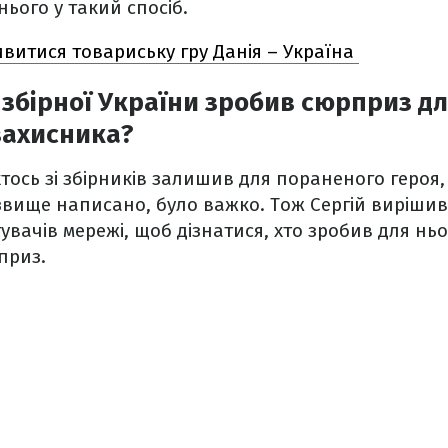
нього у такий спосіб.
ивитися товариську гру Данія – Україна
в збірної України зробив сюрприз д
захисника?
хтось зі збірників залишив для пораненого героя,
ізвище написано, було важко. Тож Сергій виріши
увачів мережі, щоб дізнатися, хто зробив для нь
приз.