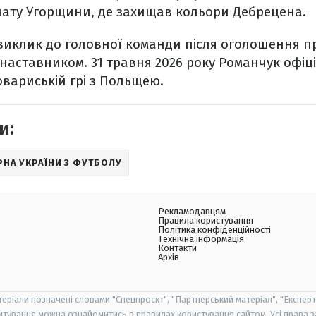
нату Угорщини, де захищав кольори Дебрецена.
иклик до головної команди після оголошення п
аставником. 31 травня 2026 року Романчук офіц
овариській грі з Польщею.
и:
РНА УКРАЇНИ З ФУТБОЛУ
Рекламодавцям
Правила користування
Політика конфіденційності
Технічна інформація
Контакти
Архів
теріали позначені словами "Спецпроєкт", "Партнерський матеріал", "Експерт
итування можна ознайомитись в правилах користування сайтом. Усі права 