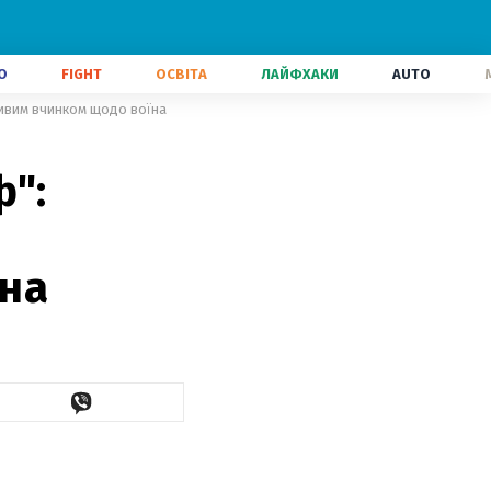
О
FIGHT
ОСВІТА
ЛАЙФХАКИ
AUTO
ливим вчинком щодо воїна
ф":
їна