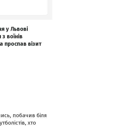
я у Львові
 з воїнів
ча проспав візит
ись, побачив біля
тболістів, хто