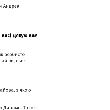
и Андреа
я вас) Дякую вам
 ж особисто
лайків, своє
райова, з якою
ого Динамо. Також