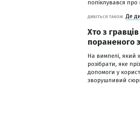
попіклувався про 
Де д
ДИВІТЬСЯ ТАКОЖ
Хто з гравці
пораненого 
На вимпелі, який 
розібрати, яке пр
допомоги у корист
зворушливий сюр