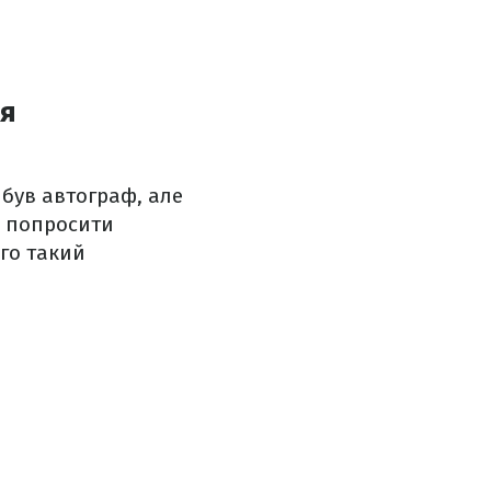
ля
 був автограф, але
в попросити
ого такий