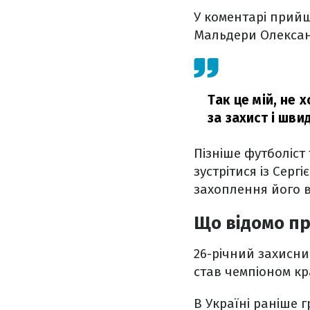
У коментарі прий
Мальдери Олексан
Так це мій, не 
за захист і шв
Пізніше футболіст
зустрітися із Серг
захоплення його 
Що відомо п
26-річний захисни
став чемпіоном кр
В Україні раніше г