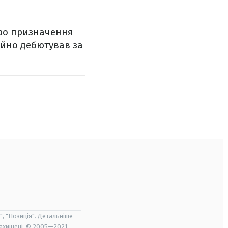
ро призначення
ійно дебютував за
", "Позиція". Детальніше
захищені. © 2005—2021,