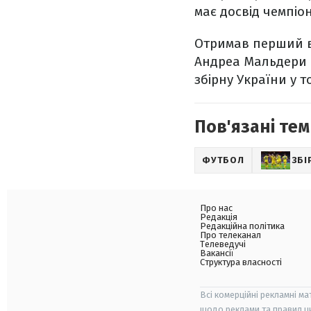
має досвід чемпіо
Отримав перший в
Андреа Мальдери н
збірну України у т
Пов'язані тем
ФУТБОЛ
ЗБІ
Про нас
Редакція
Редакційна політика
Про телеканал
Телеведучі
Вакансії
Структура власності
Всі комерційні рекламні ма
щодо реклами та правил ц