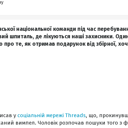
ну
нської національної команди під час перебуванн
вий шпиталь, де лікуються наші захисники. Один
ю про те, як отримав подарунок від збірної, хо
писав у
соціальній мережі Threads
, що, прокинувш
саний вимпел. Чоловік розпочав пошуки того з фу