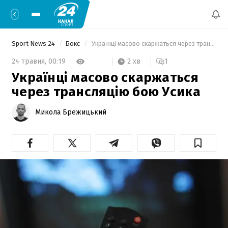
Sport News 24
Бокс
 Українці масово скаржаться через трансляцію бою Усика 
2 хв
24 травня,
00:19
1
Українці масово скаржаться
через трансляцію бою Усика
Микола Брежицький