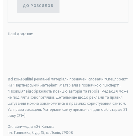
ДО РОЗСИЛОК
Наші додатки:
android
apple
smart tv
samsung smart tv
Всі комерційні рекламні матеріали позначені словами "Спецпроєкт"
чи "Партнерський матеріал". Матеріали з позначкою "Експерт",
"Позиція" відображають позицію авторів та героїв. Редакція може
не поділяти їхніх поглядів. Детальніше щодо реклами та правил
цитування можна ознайомитись в правилах користування сайтом.
Усі права захищені.
Матеріали сайту призначені для осіб старше
21
року (21+)
Онлайн-медіа «24 Канал»
пл. Галицька, буд. 15, м. Львів, 79008