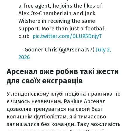
a free agent, he joins the likes of
Alex Ox-Chamberlain and Jack
Wilshere in receiving the same
support. More than just a football
club ️
pic.twitter.com/0LU95DnjyT
— Gooner Chris (@ArsenalN7)
July 2,
2026
Арсенал вже робив такі жести
для своїх ексгравців
У лондонському клубі подібна практика не
є чимось незвичним. Раніше Арсенал
дозволяв тренуватися на своїй базі
колишнім футболістам, які тимчасово
залишалися без команди. Таку можливість