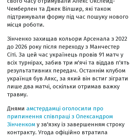
свого часу отримували Алекс Окслейд-
Чемберлен та Джек Вілшир, які також
підтримували форму під час пошуку нового
місця роботи.
Зінченко захищав кольори Арсенала з 2022
до 2026 року після переходу з Манчестер
Сіті. За цей час українець провів 91 матч у
всіх турнірах, забив три м'ячі та віддав п'ять
результативних передач. Останнім клубом
українця був Аякс, за який він встиг зіграти
лише два матчі, оскільки отримав важку
травму.
Днями
амстердамці оголосили про
припинення співпраці з Олександром
Зінченком
у зв'язку із завершенням строку
контракту. Угода офіційно втратила