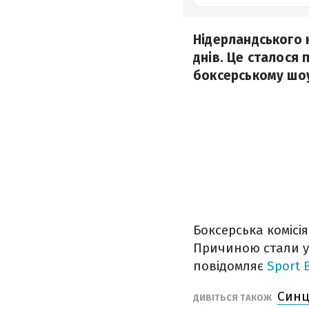
Нідерландського к
днів. Це сталося 
боксерському шоу 
Боксерська комісі
Причиною стали уш
повідомляє
Sport 
Синц
ДИВІТЬСЯ ТАКОЖ