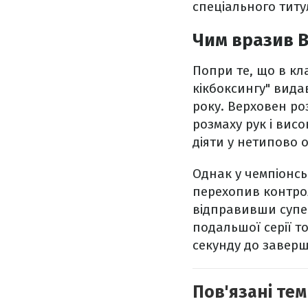
спеціального титул
Чим вразив В
Попри те, що в кл
кікбоксингу" вида
року. Верховен ро
розмаху рук і висо
діяти у нетипово 
Однак у чемпіонсь
перехопив контрол
відправивши супер
подальшої серії т
секунду до завер
Пов'язані тем