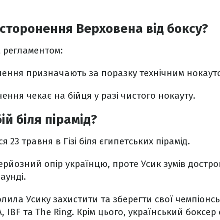
ідсторонення Верховена від боксу?
м регламентом:
онення призначають за поразку технічним нокаут
нення чекає на бійця у разі чистого нокауту.
ій біля пірамід?
я 23 травня в Гізі біля єгипетських пірамід.
ерйозний опір українцю, проте Усик зумів достр
аунді.
лила Усику захистити та зберегти свої чемпіонсь
, IBF та The Ring. Крім цього, український боксе