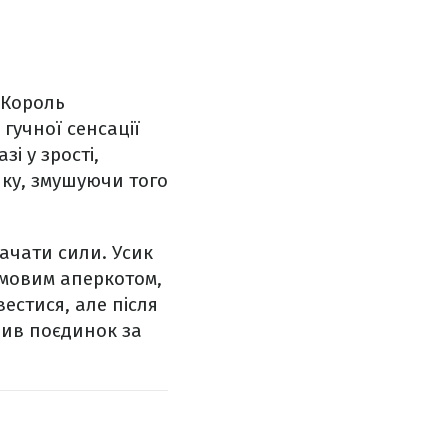
"Король
гучної сенсації
і у зрості,
ику, змушуючи того
рачати сили. Усик
рмовим аперкотом,
естися, але після
нив поєдинок за