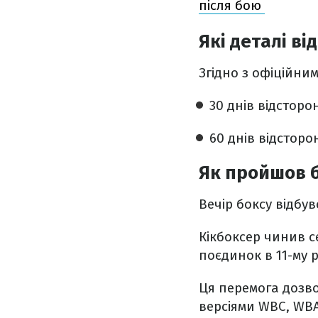
після бою
Які деталі в
Згідно з офіційни
30 днів відстор
60 днів відсторо
Як пройшов б
Вечір боксу відбувс
Кікбоксер чинив с
поєдинок в 11-му р
Ця перемога дозво
версіями WBC, WBA