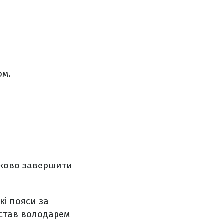
ом.
оково завершити
кі пояси за
р став володарем