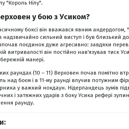
у "Король Нілу".
ерховен у бою з Усиком?
асичному боксі він вважався явним андердогом, 
в надзвичайно сильний виступ і був близький до 
зпочав поєдинок дуже агресивно: завдяки переваз
кій витривалості він постійно нав'язував тиск Ус
обережній манері.
ких раундах (10 – 11) Верховен почав помітно вт
ь над боєм і в 11-му раунді влучив потужним фі
ника у важкий нокдаун. Нідерландець зумів підв
очних і затяжних ударів з боку Усика рефері зупи
шення раунду.
и: