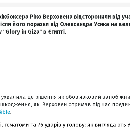
ікбоксера Ріко Верховена відсторонили від учас
після його поразки від Олександра Усика на ве
"Glory in Giza" в Єгипті.
я ухвалила це рішення як обов'язковий запобіжни
кодження, які Верховен отримав під час поєдин
Bible
.
і, гематоми та 76 ударів у голову: як виглядають 