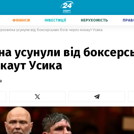
ФІНАНСИ
ІНВЕСТИЦІЇ
НЕРУХОМІСТЬ
ПРАВ
рховена усунули від боксерських боїв через нокаут Усика
а усунули від боксерсь
каут Усика
а