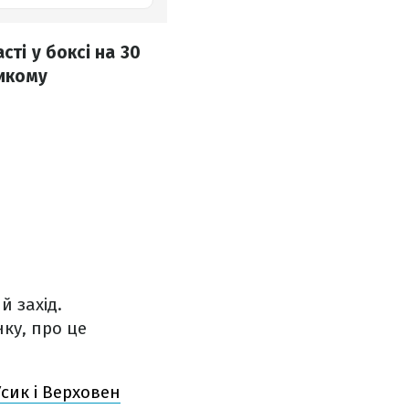
ті у боксі на 30
ликому
й захід.
ку, про це
Усик і Верховен