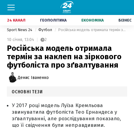
24 КАНАЛ
ГЕОПОЛІТИКА
ЕКОНОМІКА
БІЗНЕС
Sport News 24
Футбол
Російська модель отримала термін за наклеп на зіркового футболіста про зґвалтування
10 січня,
13:04
2
Російська модель отримала
термін за наклеп на зіркового
футболіста про зґвалтування
Денис Іваненко
ОСНОВНІ ТЕЗИ
У 2017 році модель Луїза Кремльова
звинуватила футболіста Тео Ернандеса у
зґвалтуванні, але розслідування показало,
що її свідчення були неправдивими.