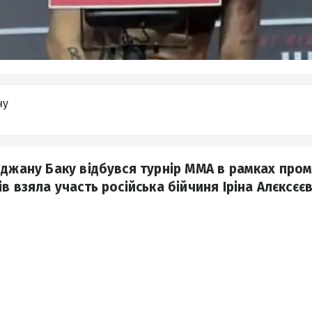
ну
йджану Баку відбувся турнір ММА в рамках про
в взяла участь російська бійчиня Іріна Алєксєєв