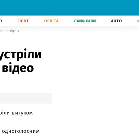
О
FIGHT
ОСВІТА
ЛАЙФХАКИ
AUTO
гняне відео
устріли
 відео
тріли вигуком
лі одноголосним