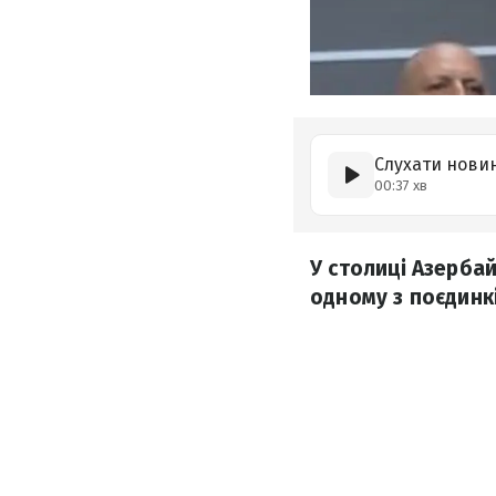
Слухати нови
00:37 хв
У столиці Азерба
одному з поєдинкі