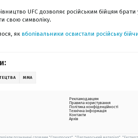
івництво UFC дозволяє російським бійцям брати у
и свою символіку.
лося, як
вболівальники освистали російську бій
и:
ТЕЦТВА
MMA
Рекламодавцям
Правила користування
Політика конфіденційності
Технічна інформація
Контакти
Архів
теріали позначені словами "Спецпроєкт", "Партнерський матеріал", "Експерт