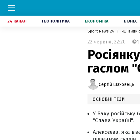
24 КАНАЛ
ГЕОПОЛІТИКА
ЕКОНОМІКА
БІЗНЕС
Sport News 24
Інші види
22 червня,
22:20
1
Росіянку
гаслом "
Сергій Шаховець
ОСНОВНІ ТЕЗИ
У Баку російську 
"Слава Україні".
Алєксєєва, яка в
рішенням суддів.