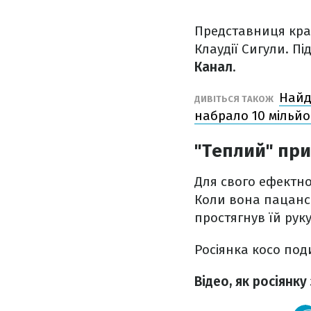
Представниця кра
Клаудії Сигули. П
Канал
.
Найд
ДИВІТЬСЯ ТАКОЖ
набрало 10 мільйо
"Теплий" при
Для свого ефектно
Коли вона пацанс
простягнув їй руку
Росіянка косо по
Відео, як росіянку