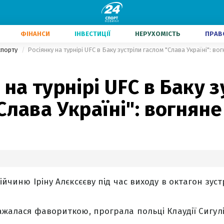
ФІНАНСИ
ІНВЕСТИЦІЇ
НЕРУХОМІСТЬ
ПРАВ
 спорту
Росіянку на турнірі UFC в Баку зустріли гаслом "Слава Україні": во
 на турнірі UFC в Баку з
Слава Україні": вогняне
бійчиню Іріну Алєксєєву під час виходу в октагон зус
важалася фавориткою, програла польці Клаудії Сигу