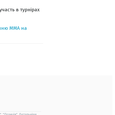
часть в турнірах
чиню ММА на
", "Позиція". Детальніше