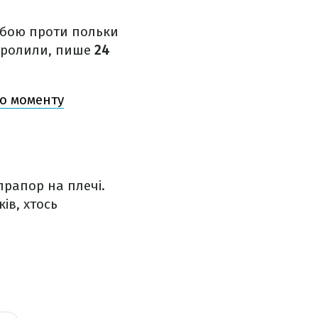
 бою проти польки
потролили, пише
24
го моменту
прапор на плечі.
ів, хтось