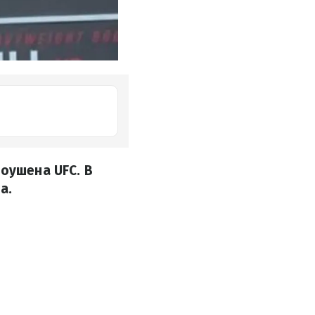
моушена UFC. В
а.