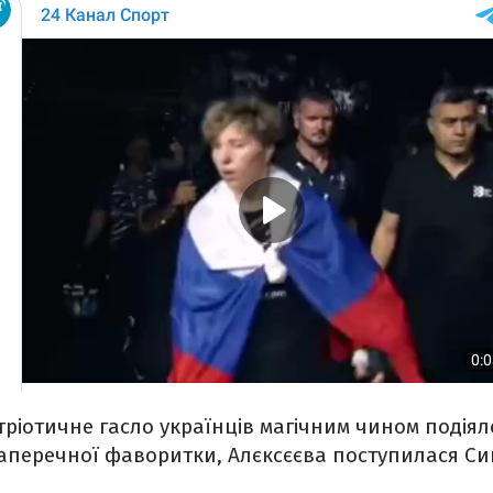
ріотичне гасло українців магічним чином подіяло
заперечної фаворитки, Алєксєєва поступилася Си