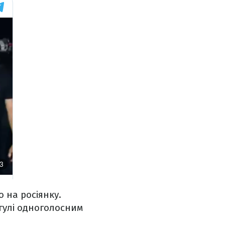
 на росіянку.
гулі одноголосним