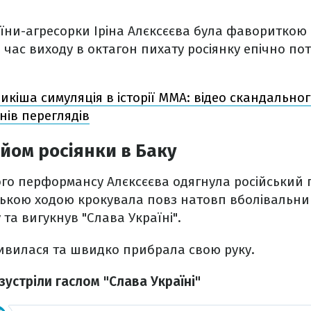
їни-агресорки Іріна Алєксєєва була фавориткою
ід час виходу в октагон пихату росіянку епічно 
икіша симуляція в історії ММА: відео скандально
нів переглядів
йом росіянки в Баку
го перформансу Алєксєєва одягнула російський 
ькою ходою крокувала повз натовп вболівальник
 та вигукнув "Слава Україні".
дивилася та швидко прибрала свою руку.
 зустріли гаслом "Слава Україні"