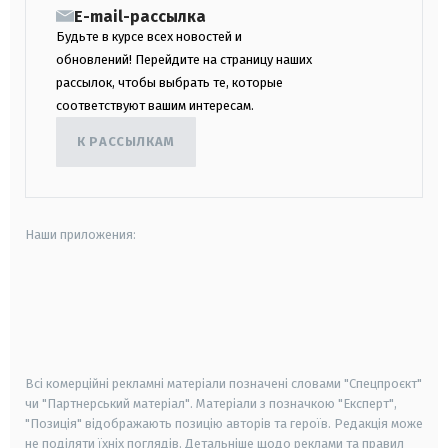
E-mail-рассылка
Будьте в курсе всех новостей и
обновлений! Перейдите на страницу наших
рассылок, чтобы выбрать те, которые
соответствуют вашим интересам.
К РАССЫЛКАМ
Наши приложения:
android
apple
smart tv
samsung smart tv
Всі комерційні рекламні матеріали позначені словами "Спецпроєкт"
чи "Партнерський матеріал". Матеріали з позначкою "Експерт",
"Позиція" відображають позицію авторів та героїв. Редакція може
не поділяти їхніх поглядів. Детальніше щодо реклами та правил