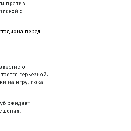
ги против
пиской с
стадиона перед
известно о
тается серьезной.
и на игру, пока
луб ожидает
решения.