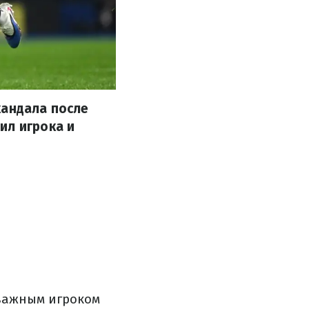
кандала после
ил игрока и
 важным игроком