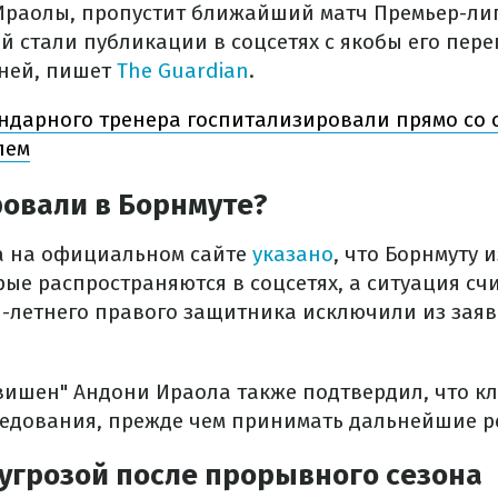
раолы, пропустит ближайший матч Премьер-ли
й стали публикации в соцсетях с якобы его пере
ней, пишет
The Guardian
.
ндарного тренера госпитализировали прямо со 
лем
ровали в Борнмуте?
а на официальном сайте
указано
, что Борнмуту 
ые распространяются в соцсетях, а ситуация счи
1-летнего правого защитника исключили из заявк
вишен" Андони Ираола также подтвердил, что к
ледования, прежде чем принимать дальнейшие 
угрозой после прорывного сезона