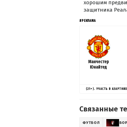
хорошим предви
защитника Реала
#РЕКЛАМА
Манчестер
Юнайтед
(21+). УЧАСТЬ В АЗАРТН
Связанные т
ФУТБОЛ
БО