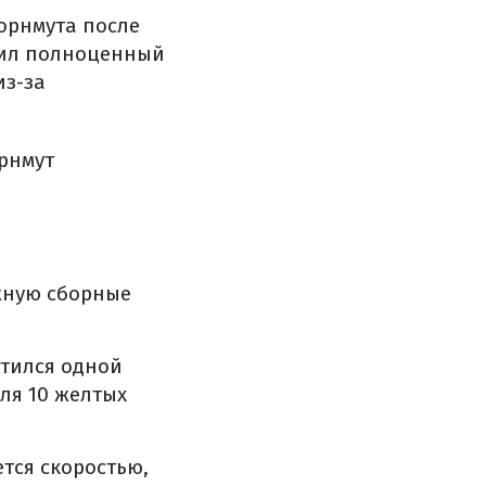
Борнмута после
мил полноценный
из-за
рнмут
жную сборные
етился одной
ля 10 желтых
тся скоростью,