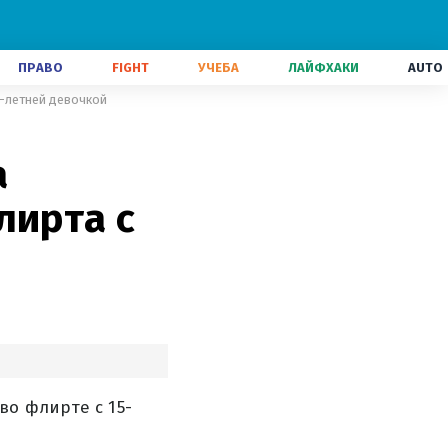
ПРАВО
FIGHT
УЧЕБА
ЛАЙФХАКИ
AUTO
5-летней девочкой
а
лирта с
во флирте с 15-