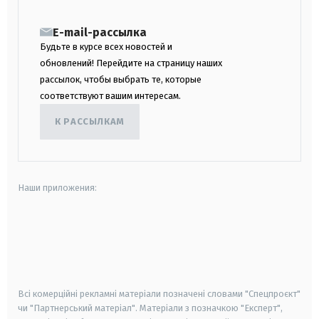
E-mail-рассылка
Будьте в курсе всех новостей и
обновлений! Перейдите на страницу наших
рассылок, чтобы выбрать те, которые
соответствуют вашим интересам.
К РАССЫЛКАМ
Наши приложения:
android
apple
smart tv
samsung smart tv
Всі комерційні рекламні матеріали позначені словами "Спецпроєкт"
чи "Партнерський матеріал". Матеріали з позначкою "Експерт",