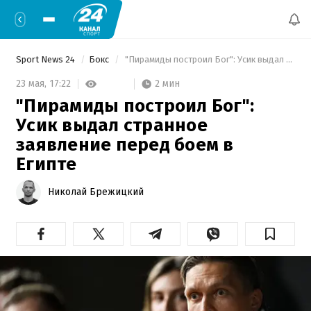
Sport News 24
Бокс
 "Пирамиды построил Бог": Усик выдал странное заявление перед боем в Египте 
2 мин
23 мая,
17:22
"Пирамиды построил Бог":
Усик выдал странное
заявление перед боем в
Египте
Николай Брежицкий