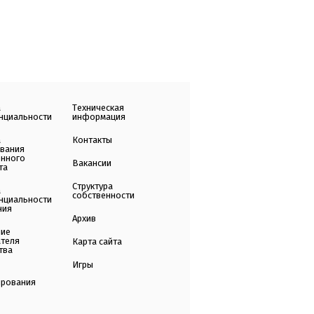
а
Техническая
нциальности
информация
а
Контакты
ования
енного
Вакансии
та
Структура
а
собственности
нциальности
ния
Архив
ние
ателя
Карта сайта
тва
Игры
ирования