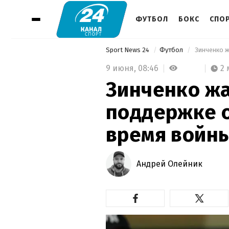
ФУТБОЛ
БОКС
СПО
Sport News 24
Футбол
 Зинченко 
9 июня,
08:46
2
Зинченко жа
поддержке о
время войн
Андрей Олейник