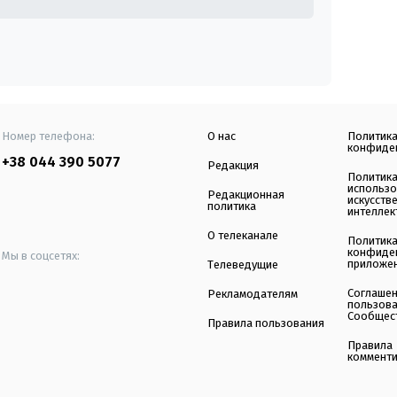
Номер телефона:
О нас
Политик
конфиде
+38 044 390 5077
Редакция
Политик
использ
Редакционная
искусств
политика
интеллек
О телеканале
Политик
конфиде
Мы в соцсетях:
приложе
Телеведущие
Соглаше
Рекламодателям
пользов
Сообщес
Правила пользования
Правила
коммент