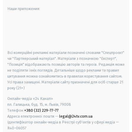
Наши приложения:
android
apple
smart tv
samsung smart tv
Всі комерційні рекламні матеріали позначені словами "Спецпроєкт"
чи "Партнерський матеріал". Матеріали з позначкою "Експерт",
"Позиція" відображають позицію авторів та героїв. Редакція може
не поділяти їхніх поглядів. Детальніше щодо реклами та правил
цитування можна ознайомитись в правилах користування сайтом.
Усі права захищені.
Матеріали сайту призначені для осіб старше
21
року (21+)
Онлайн-медіа «24 Канал»
пл. Галицька, буд. 15, м. Львів, 79008
Телефон
+380 (32) 229-77-77
Адреса електронної пошти —
legal@24tv.com.ua
Ідентифікатор онлайн-медіа в Реєстрі суб'єктів у сфері медіа —
R40-06057