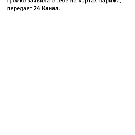
громко заявила о себе на кортах Парижа,
передает
24 Канал
.