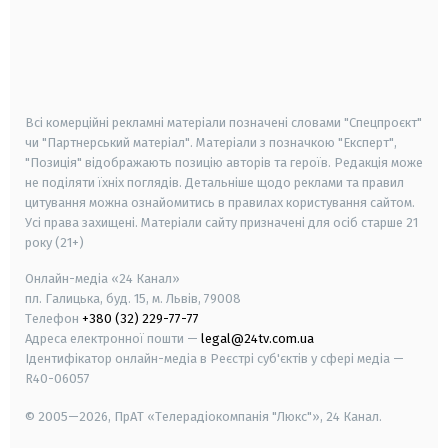
android
apple
smart tv
samsung smart tv
Всі комерційні рекламні матеріали позначені словами "Спецпроєкт"
чи "Партнерський матеріал". Матеріали з позначкою "Експерт",
"Позиція" відображають позицію авторів та героїв. Редакція може
не поділяти їхніх поглядів. Детальніше щодо реклами та правил
цитування можна ознайомитись в правилах користування сайтом.
Усі права захищені.
Матеріали сайту призначені для осіб старше
21
року (21+)
Онлайн-медіа «24 Канал»
пл. Галицька, буд. 15, м. Львів, 79008
Телефон
+380 (32) 229-77-77
Адреса електронної пошти —
legal@24tv.com.ua
Ідентифікатор онлайн-медіа в Реєстрі суб'єктів у сфері медіа —
R40-06057
© 2005—2026,
ПрАТ «Телерадіокомпанія "Люкс"», 24 Канал.