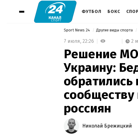
ФУТБОЛ
БОКС
СПО
Sport News 24
Другие виды спорта
7 июля,
22:26
2 
Решение МО
Украину: Бе
обратились 
сообществу 
россиян
Николай Брежицкий