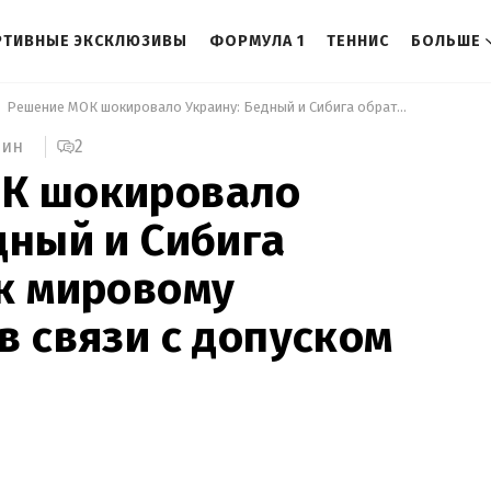
РТИВНЫЕ ЭКСКЛЮЗИВЫ
ФОРМУЛА 1
ТЕННИС
БОЛЬШЕ
 Решение МОК шокировало Украину: Бедный и Сибига обратились к мировому сообществу в связи с допуском россиян 
2
мин
К шокировало
дный и Сибига
к мировому
в связи с допуском