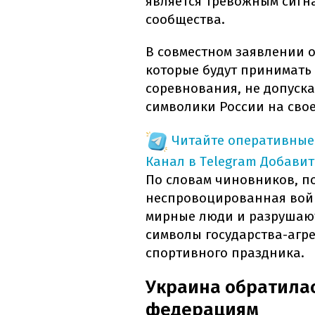
является тревожным сигн
сообщества.
В совместном заявлении о
которые будут принимат
соревнования, не допуск
символики России на сво
Читайте оперативные
Канал в Telegram
Добавит
По словам чиновников, п
неспровоцированная войн
мирные люди и разрушают
символы государства-агре
спортивного праздника.
Украина обратила
федерациям