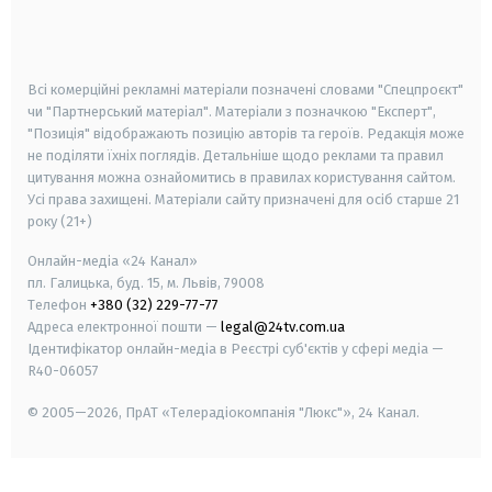
smart tv
samsung smart tv
Всі комерційні рекламні матеріали позначені словами "Спецпроєкт"
чи "Партнерський матеріал". Матеріали з позначкою "Експерт",
"Позиція" відображають позицію авторів та героїв. Редакція може
не поділяти їхніх поглядів. Детальніше щодо реклами та правил
цитування можна ознайомитись в правилах користування сайтом.
Усі права захищені.
Матеріали сайту призначені для осіб старше
21
року (21+)
Онлайн-медіа «24 Канал»
пл. Галицька, буд. 15, м. Львів, 79008
Телефон
+380 (32) 229-77-77
Адреса електронної пошти —
legal@24tv.com.ua
Ідентифікатор онлайн-медіа в Реєстрі суб'єктів у сфері медіа —
R40-06057
© 2005—2026,
ПрАТ «Телерадіокомпанія "Люкс"», 24 Канал.