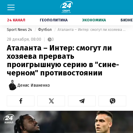
24 КАНАЛ
ГЕОПОЛИТИКА
ЭКОНОМИКА
БИЗНЕ
Sport News 24
Футбол
Аталанта – Интер: смогут ли хозяева прервать проигрышную серию в "сине-черном" противостоянии
28 декабря,
08:00
3
Аталанта – Интер: смогут ли
хозяева прервать
проигрышную серию в "сине-
черном" противостоянии
Денис Иваненко