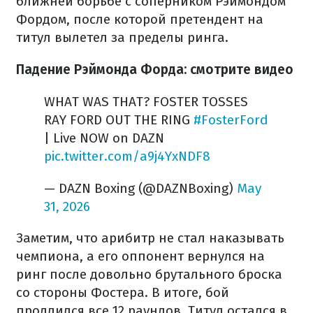
ближней борьбе с соперником Рэймондом
Фордом, после которой претендент на
титул вылетел за пределы ринга.
Падение Рэймонда Форда: смотрите видео
WHAT WAS THAT? FOSTER TOSSES
RAY FORD OUT THE RING
#FosterFord
| Live NOW on DAZN ️
pic.twitter.com/a9j4YxNDF8
— DAZN Boxing (@DAZNBoxing)
May
31, 2026
Заметим, что арибитр не стал наказывать
чемпиона, а его оппонент вернулся на
ринг после довольно брутального броска
со стороны Фостера. В итоге, бой
продлился все 12 раундов. Титул остался в