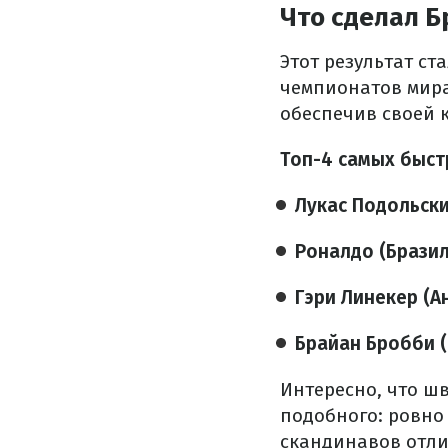
Что сделал Б
Этот результат с
чемпионатов мира
обеспечив своей 
Топ-4 самых быст
Лукас Подольски
Роналдо (Бразил
Гэри Линекер (А
Брайан Бробби 
Интересно, что шв
подобного: ровно
скандинавов отли