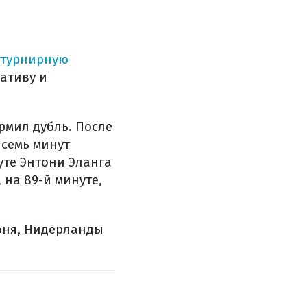
 турнирную
ативу и
ормил дубль. После
 семь минут
уте Энтони Эланга
 на 89-й минуте,
июня, Нидерланды