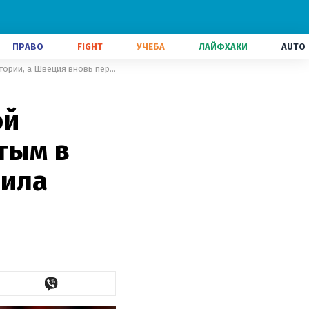
ПРАВО
FIGHT
УЧЕБА
ЛАЙФХАКИ
AUTO
Рекорд ЧМ: нападающий сборной Нидерландов стал лишь четвертым в истории, а Швеция вновь пережила дежавю
ой
тым в
жила