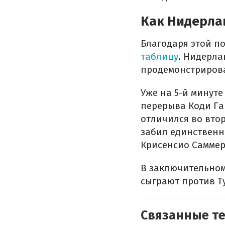
Как Нидерла
Благодаря этой п
таблицу
. Нидерла
продемонстрирова
Уже на 5-й минуте
перерыва Коди Гак
отличился во втор
забил единственны
Крисенсио Саммер
В заключительном
сыграют против Т
Связанные т