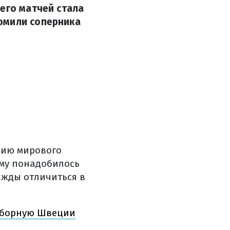
его матчей стала
омили соперника
рию мирового
ему понадобилось
важды отличиться в
 сборную Швеции