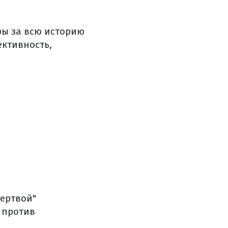
ры за всю историю
ктивность,
жертвой"
 против