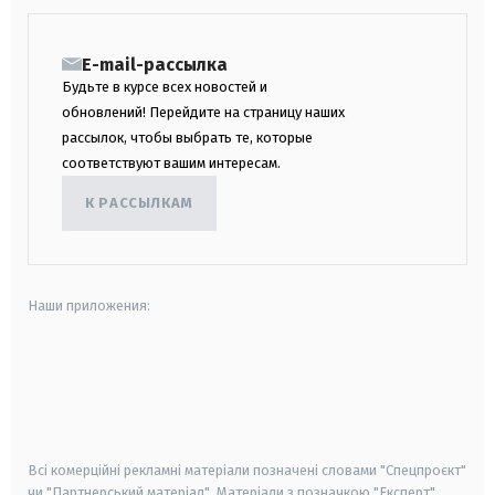
E-mail-рассылка
Будьте в курсе всех новостей и
обновлений! Перейдите на страницу наших
рассылок, чтобы выбрать те, которые
соответствуют вашим интересам.
К РАССЫЛКАМ
Наши приложения:
android
apple
smart tv
samsung smart tv
Всі комерційні рекламні матеріали позначені словами "Спецпроєкт"
чи "Партнерський матеріал". Матеріали з позначкою "Експерт",