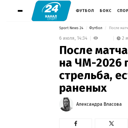
ФУТБОЛ
БОКС
СПО
Sport News 24
Футбол
6 июля,
14:34
2 
После матча
на ЧМ-2026
стрельба, е
раненых
Александра Власова