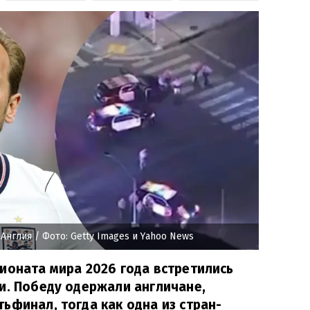
 Англия
/ Фото: Getty Images и Yahoo News
ионата мира 2026 года встретились
и. Победу одержали англичане,
ьфинал, тогда как одна из стран-