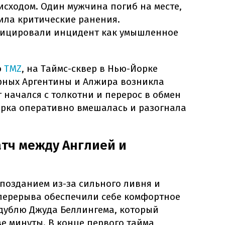
исходом. Один мужчина погиб на месте,
ла критические ранения.
ицировали инцидент как умышленное
ю
TMZ
, на Таймс-сквер в Нью-Йорке
рных Аргентины и Алжира возникла
 начался с толкотни и перерос в обмен
рка оперативно вмешалась и разогнала
тч между Англией и
позданием из-за сильного ливня и
 перерыва обеспечили себе комфортное
дублю Джуда Беллингема, который
ве минуты. В конце первого тайма