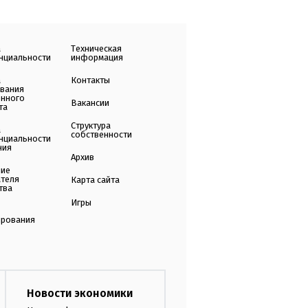
а
Техническая
нциальности
информация
а
Контакты
ования
енного
Вакансии
та
Структура
а
собственности
нциальности
ния
Архив
ние
ателя
Карта сайта
тва
Игры
ирования
Новости экономики