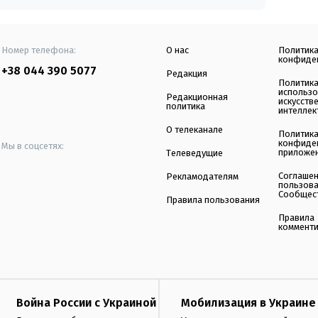
Номер телефона:
О нас
Политик
конфиде
+38 044 390 5077
Редакция
Политик
использ
Редакционная
искусств
политика
интеллек
О телеканале
Политик
конфиде
Мы в соцсетях:
приложе
Телеведущие
Соглаше
Рекламодателям
пользов
Сообщес
Правила пользования
Правила
коммент
Война России с Украиной
Мобилизация в Украине