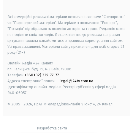
smart tv
samsung smart tv
Всі комерційні рекламні матеріали позначені словами "Спецпроєкт"
чи "Партнерський матеріал". Матеріали з позначкою "Експерт",
"Позиція" відображають позицію авторів та героїв. Редакція може
не поділяти їхніх поглядів. Детальніше щодо реклами та правил
цитування можна ознайомитись в правилах користування сайтом.
Усі права захищені.
Матеріали сайту призначені для осіб старше
21
року (21+)
Онлайн-медіа «24 Канал»
пл. Галицька, буд. 15, м. Львів, 79008
Телефон
+380 (32) 229-77-77
Адреса електронної пошти —
legal@24tv.com.ua
Ідентифікатор онлайн-медіа в Реєстрі суб'єктів у сфері медіа —
R40-06057
© 2005—2026,
ПрАТ «Телерадіокомпанія "Люкс"», 24 Канал.
Разработка сайта
-