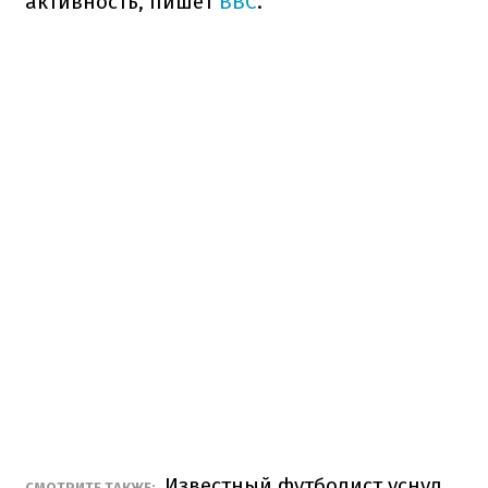
активность, пишет
BBC
.
Известный футболист уснул
СМОТРИТЕ ТАКЖЕ: