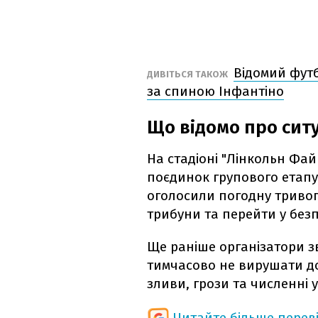
Відомий футб
ДИВІТЬСЯ ТАКОЖ
за спиною Інфантіно
Що відомо про сит
На стадіоні "Лінкольн Фай
поєдинок групового етапу
оголосили погодну тривог
трибуни та перейти у безп
Ще раніше організатори з
тимчасово не вирушати до
зливи, грози та численні 
Читайте більше перев