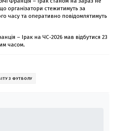
ічі Франція – Ірак станом на зараз не
 що організатори стежитимуть за
го часу та оперативно повідомлятимуть
анція – Ірак на ЧС-2026 мав відбутися 23
ким часом.
ВІТУ З ФУТБОЛУ