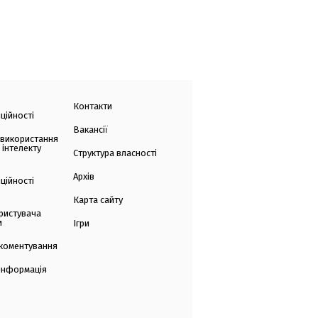
Контакти
ційності
Вакансії
 використання
 інтелекту
Структура власності
Архів
ційності
Карта сайту
ристувача
и
Ігри
коментування
 інформація