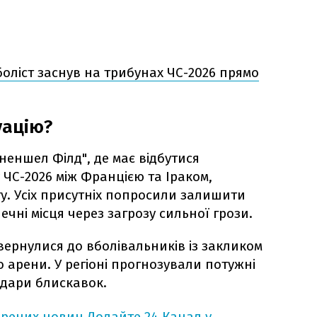
оліст заснув на трибунах ЧС-2026 прямо
уацію?
неншел Філд", де має відбутися
 ЧС-2026 між Францією та Іраком,
у. Усіх присутніх попросили залишити
ечні місця через загрозу сильної грози.
вернулися до вболівальників із закликом
 арени. У регіоні прогнозували потужні
удари блискавок.
ірених новин
Додайте 24 Канал у