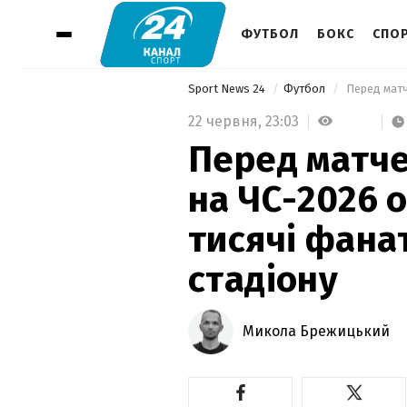
ФУТБОЛ
БОКС
СПОР
Sport News 24
Футбол
22 червня,
23:03
Перед матче
на ЧС-2026 
тисячі фана
стадіону
Микола Брежицький