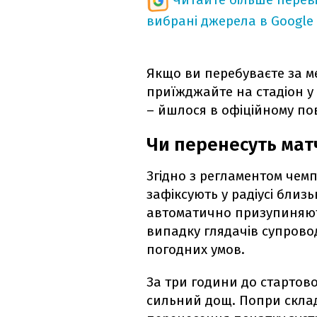
вибрані джерела в Google
Якщо ви перебуваєте за ме
приїжджайте на стадіон у 
– йшлося в офіційному по
Чи перенесуть матч
Згідно з регламентом чемп
зафіксують у радіусі близьк
автоматично призупиняют
випадку глядачів супрово
погодних умов.
За три години до стартов
сильний дощ. Попри склад