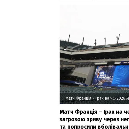
Матч Франція - Ірак на ЧС-2026
Матч Франція – Ірак на ч
загрозою зриву через не
та попросили вболівальн