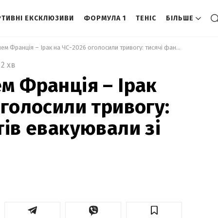
ТИВНІ ЕКСКЛЮЗИВИ
ФОРМУЛА 1
ТЕНІС
БІЛЬШЕ
 Перед матчем Франція – Ірак на ЧС-2026 оголосили тривогу: тисячі фанатів евакуювали зі стадіону 
2 хв
м Франція – Ірак
оголосили тривогу:
тів евакуювали зі