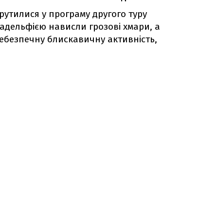
рутилися у програму другого туру
ладельфією нависли грозові хмари, а
ебезпечну блискавичну активність,