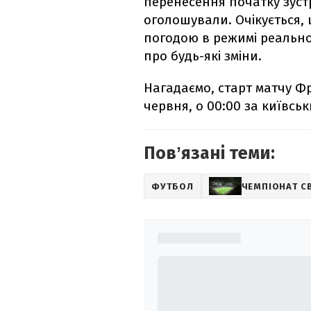
перенесення початку зустр
оголошували. Очікується,
погодою в режимі реально
про будь-які зміни.
Нагадаємо, старт матчу Фр
червня, о 00:00 за київсь
Повʼязані теми:
ФУТБОЛ
ЧЕМПІОНАТ С