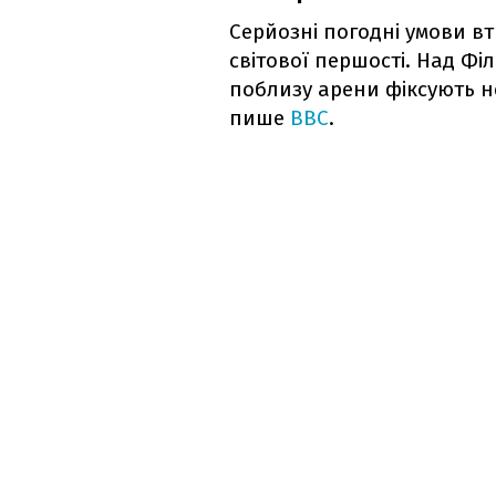
Серйозні погодні умови вт
світової першості. Над Фі
поблизу арени фіксують н
пише
BBC
.