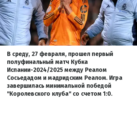
В среду, 27 февраля, прошел первый
полуфинальный матч Кубка
Испании-2024/2025 между Реалом
Сосьедадом и мадридским Реалом. Игра
завершилась минимальной победой
"Королевского клуба" со счетом 1:0.