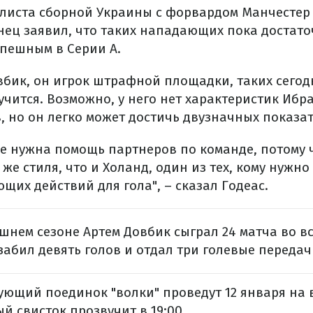
листа сборной Украины с форвардом Манчестер
нец заявил, что таких нападающих пока достато
спешным в Серии А.
бик, он игрок штрафной площадки, таких сегодн
лучится. Возможно, у него нет характеристик Иб
, но он легко может достичь двузначных показат
же нужна помощь партнеров по команде, потому 
е стиля, что и Холанд, один из тех, кому нужн
щих действий для гола", – сказал Годеас.
ешнем сезоне Артем Довбик сыграл 24 матча во вс
 забил девять голов и отдал три голевые передач
дующий поединок "волки" проведут 12 января на
й свисток прозвучит в 19:00.