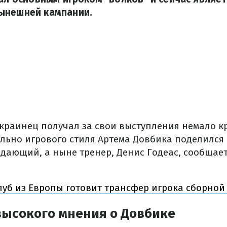
ынешней кампании.
 украинец получал за свои выступления немало к
льно игрового стиля Артема Довбика поделилс
дающий, а ныне тренер, Денис Годеас, сообщае
луб из Европы готовит трансфер игрока сборно
высокого мнения о Довбике