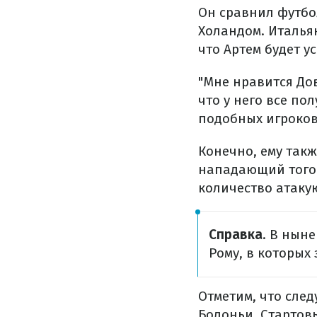
Он сравнил футбо
Холандом. Италья
что Артем будет у
"Мне нравится Дов
что у него все по
подобных игроков
Конечно, ему так
нападающий того ж
количество атакую
Справка
. В нын
Рому, в которых
Отметим, что сле
Болоньи. Стартовы