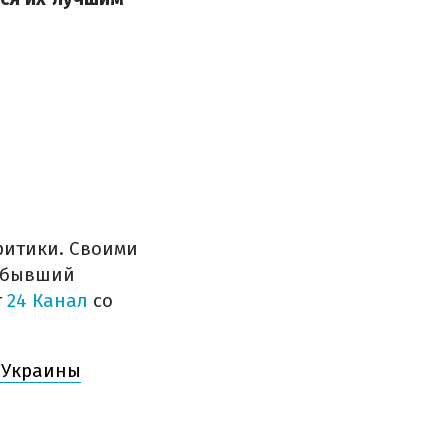
ритики. Своими
я бывший
т
24 Канал
со
й Украины