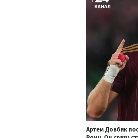
Артем Довбик по
Рому. Он сразу с