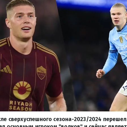
сле сверхуспешного сезона-2023/2024 перешел
тал основным игроком "волков" и сейчас являе