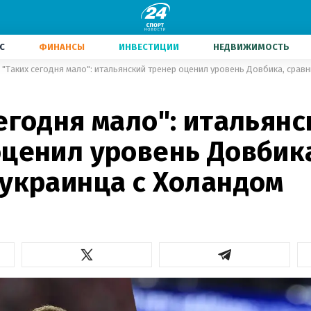
С
ФИНАНСЫ
ИНВЕСТИЦИИ
НЕДВИЖИМОСТЬ
"Таких сегодня мало": итальянский тренер оценил уровень Довбика, срав
егодня мало": итальянс
оценил уровень Довбик
 украинца с Холандом