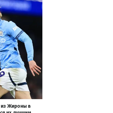
 из Жироны в
тся их лучшим