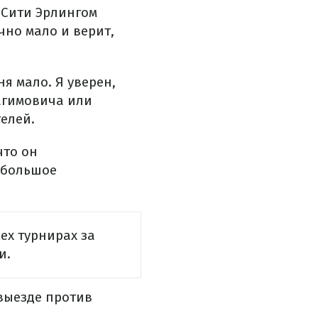
 Сити Эрлингом
чно мало и верит,
я мало. Я уверен,
рагимовича или
елей.
что он
о большое
ех турнирах за
и.
 выезде против