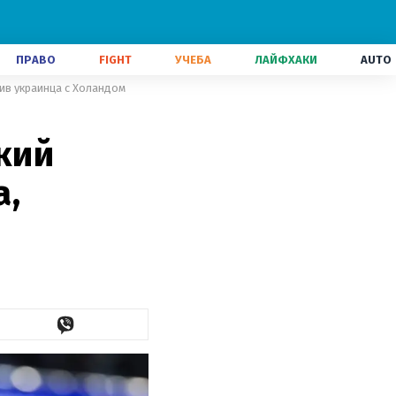
ПРАВО
FIGHT
УЧЕБА
ЛАЙФХАКИ
AUTO
нив украинца с Холандом
кий
а,