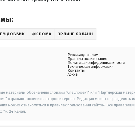
емы:
ТЁМ ДОВБИК
ФК РОМА
ЭРЛИНГ ХОЛАНН
Рекламодателям
Правила пользования
Политика конфиденциальности
Техническая информация
Контакты
Архив
ые материалы обозначены словами "Спецпроект" или "Партнерский матери
иция" отражают позицию авторов и героев. Редакция может не разделять и
ания можно ознакомиться в правилах пользования сайтом. Все права защ
 "», 24 Канал.