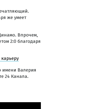
впечатляющий.
аря же умеет
Динамо. Впрочем,
том 2:0 благодаря
 карьеру
о имени Валерия
е 24 Канала.