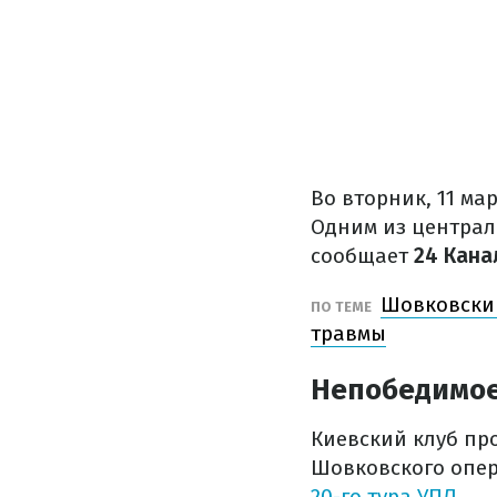
Во вторник, 11 ма
Одним из централ
сообщает
24 Кана
Шовковский
ПО ТЕМЕ
травмы
Непобедимо
Киевский клуб пр
Шовковского опер
20-го тура УПЛ
.