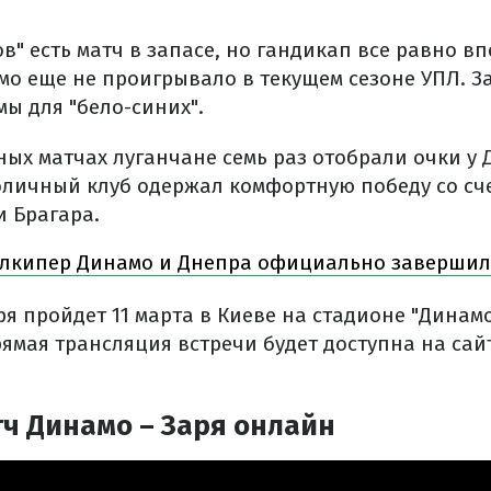
ов" есть матч в запасе, но гандикап все равно 
мо еще не проигрывало в текущем сезоне УПЛ. З
ы для "бело-синих".
ных матчах луганчане семь раз отобрали очки у 
толичный клуб одержал комфортную победу со сче
и Брагара.
олкипер Динамо и Днепра официально завершил
ря пройдет 11 марта в Киеве на стадионе "Динам
ямая трансляция встречи будет доступна на сайт
ч Динамо – Заря онлайн