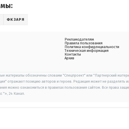
емы:
О
ФК ЗАРЯ
Рекламодателям
Правила пользования
Политика конфиденциальности
Техническая информация
Контакты
Архив
ые материалы обозначены словами "Спецпроект" или "Партнерский матери
иция" отражают позицию авторов и героев. Редакция может не разделять и
ания можно ознакомиться в правилах пользования сайтом. Все права защ
 "», 24 Канал.