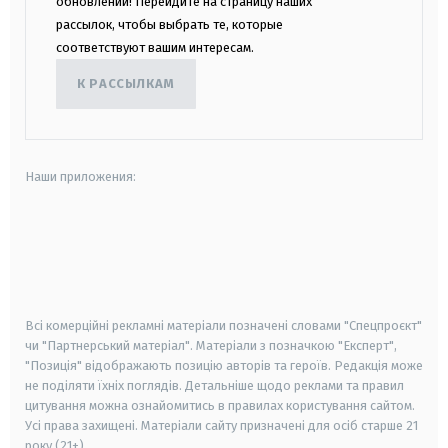
обновлений! Перейдите на страницу наших
рассылок, чтобы выбрать те, которые
соответствуют вашим интересам.
К РАССЫЛКАМ
Наши приложения:
android
apple
smart tv
samsung smart tv
Всі комерційні рекламні матеріали позначені словами "Спецпроєкт"
чи "Партнерський матеріал". Матеріали з позначкою "Експерт",
"Позиція" відображають позицію авторів та героїв. Редакція може
не поділяти їхніх поглядів. Детальніше щодо реклами та правил
цитування можна ознайомитись в правилах користування сайтом.
Усі права захищені.
Матеріали сайту призначені для осіб старше
21
року (21+)