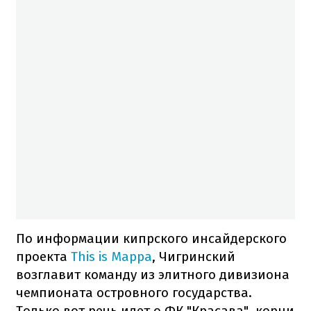
По информации кипрского инсайдерского
проекта
This is Mappa
, Чигринский
возглавит команду из элитного дивизиона
чемпионата островного государства.
Только вот речь идет о ФК "Красава", корни