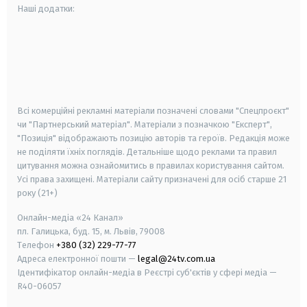
Наші додатки:
android
apple
smart tv
samsung smart tv
Всі комерційні рекламні матеріали позначені словами "Спецпроєкт"
чи "Партнерський матеріал". Матеріали з позначкою "Експерт",
"Позиція" відображають позицію авторів та героїв. Редакція може
не поділяти їхніх поглядів. Детальніше щодо реклами та правил
цитування можна ознайомитись в правилах користування сайтом.
Усі права захищені.
Матеріали сайту призначені для осіб старше
21
року (21+)
Онлайн-медіа «24 Канал»
пл. Галицька, буд. 15, м. Львів, 79008
Телефон
+380 (32) 229-77-77
Адреса електронної пошти —
legal@24tv.com.ua
Ідентифікатор онлайн-медіа в Реєстрі суб'єктів у сфері медіа —
R40-06057