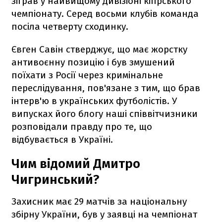
зіграв у найвищому дивізіоні кіпрського
чемпіонату. Серед восьми клубів команда
посіла четверту сходинку.
Євген Савін стверджує, що має жорстку
антивоєнну позицію і був змушений
поїхати з Росії через кримінальне
переслідування, пов'язане з тим, що брав
інтерв'ю в українських футболістів. У
випусках його блогу наші співвітчизники
розповідали правду про те, що
відбувається в Україні.
Чим відомий Дмитро
Чигринський?
Захисник має 29 матчів за національну
збірну України, був у заявці на чемпіонат