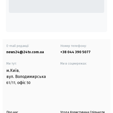
E-mail редакції
Номер телефону:
news24@24tv.com.ua
+38 044 390 5077
Ми тут:
Ми в соцмережах:
м.Київ
,
вул. Володимирська
офіс
61/11,
50
Про нас
Угода Користувача Спільноти