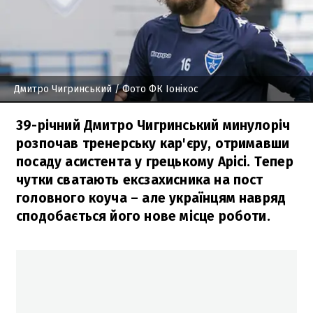
Дмитро Чигринський
/ Фото ФК Іонікос
39-річний Дмитро Чигринський минулоріч
розпочав тренерську кар'єру, отримавши
посаду асистента у грецькому Арісі. Тепер
чутки сватають ексзахисника на пост
головного коуча – але українцям навряд
сподобається його нове місце роботи.