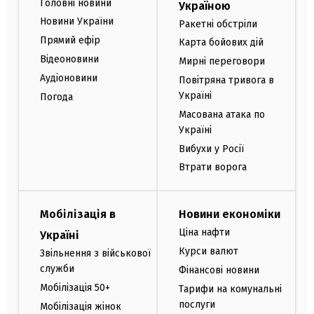
Головні новини
Україною
Новини України
Ракетні обстріли
Прямий ефір
Карта бойових дій
Відеоновини
Мирні переговори
Аудіоновини
Повітряна тривога в
Україні
Погода
Масована атака по
Україні
Вибухи у Росії
Втрати ворога
Мобілізація в
Новини економіки
Ціна нафти
Україні
Курси валют
Звільнення з військової
служби
Фінансові новини
Мобілізація 50+
Тарифи на комунальні
послуги
Мобілізація жінок