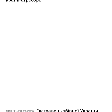
Ексгравець збірної України
ДИВІТЬСЯ ТАКОЖ