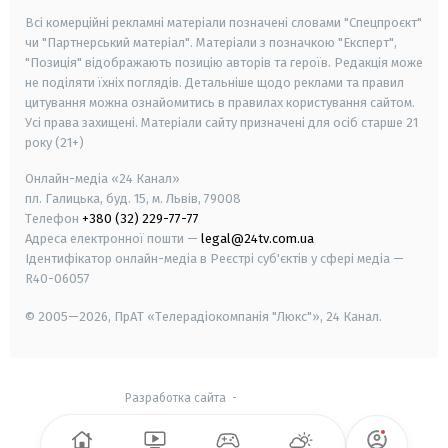
Всі комерційні рекламні матеріали позначені словами "Спецпроєкт"
чи "Партнерський матеріал". Матеріали з позначкою "Експерт",
"Позиція" відображають позицію авторів та героїв. Редакція може
не поділяти їхніх поглядів. Детальніше щодо реклами та правил
цитування можна ознайомитись в правилах користування сайтом.
Усі права захищені.
Матеріали сайту призначені для осіб старше
21
року (21+)
Онлайн-медіа «24 Канал»
пл. Галицька, буд. 15, м. Львів, 79008
Телефон
+380 (32) 229-77-77
Адреса електронної пошти —
legal@24tv.com.ua
Ідентифікатор онлайн-медіа в Реєстрі суб'єктів у сфері медіа —
R40-06057
© 2005—2026,
ПрАТ «Телерадіокомпанія "Люкс"», 24 Канал.
Разработка сайта
-