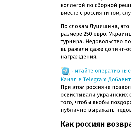
коллегой по сборной реши
вместе с россиянином, сл
По словам Луцишина, это
размере 250 евро. Украи
турнира. Недовольство п
выражали даже допинг-оф
награждения.
Читайте оперативные
Канал в Telegram
Добавит
При этом россияне позво
освистывали украинских с
того, чтобы якобы поздор
публично выражать недов
Как россиян возвр