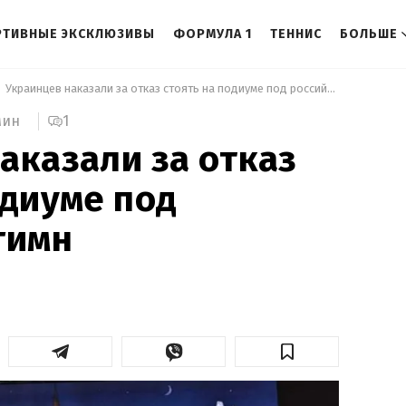
РТИВНЫЕ ЭКСКЛЮЗИВЫ
ФОРМУЛА 1
ТЕННИС
БОЛЬШЕ
 Украинцев наказали за отказ стоять на подиуме под российский гимн 
1
мин
аказали за отказ
одиуме под
гимн