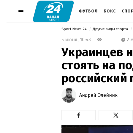
ФУТБОЛ
БОКС
СПО
Sport News 24
Другие виды спорта
5 июня,
10:43
2 
Украинцев н
стоять на п
российский 
Андрей Олейник