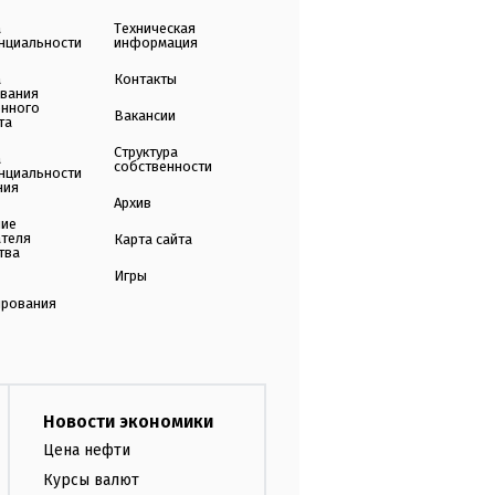
а
Техническая
нциальности
информация
а
Контакты
ования
енного
Вакансии
та
Структура
а
собственности
нциальности
ния
Архив
ние
ателя
Карта сайта
тва
Игры
ирования
Новости экономики
Цена нефти
Курсы валют