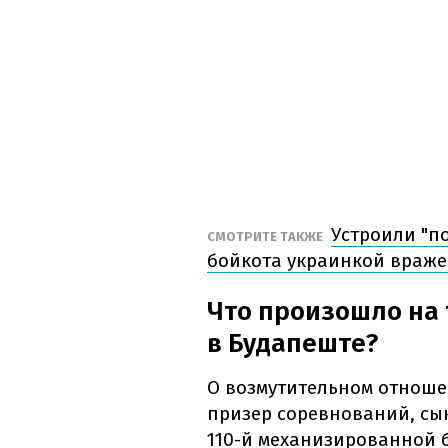
Устроили "по
СМОТРИТЕ ТАКЖЕ
бойкота украинкой враже
Что произошло на
в Будапеште?
О возмутительном отноше
призер соревнований, сын
110-й механизированной 