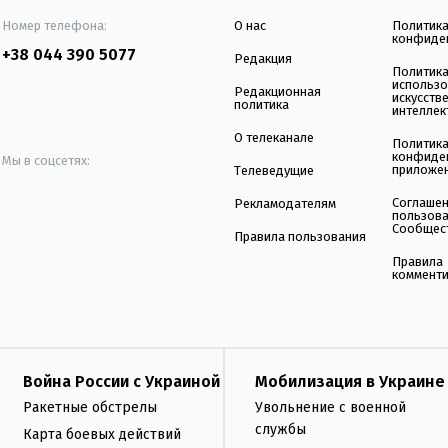
Номер телефона:
О нас
Политик
конфиде
+38 044 390 5077
Редакция
Политик
использ
Редакционная
искусств
политика
интеллек
О телеканале
Политик
конфиде
Мы в соцсетях:
приложе
Телеведущие
Соглаше
Рекламодателям
пользов
Сообщес
Правила пользования
Правила
коммент
Война России с Украиной
Мобилизация в Украине
Ракетные обстрелы
Увольнение с военной
службы
Карта боевых действий