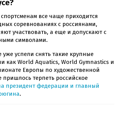
усе?
 спортсменам все чаще приходится
дных соревнованиях с россиянами,
яют участвовать, а еще и допускают с
ными символами.
е уже успели снять такие крупные
как World Aquatics, World Gymnastics и
мпионате Европы по художественной
е пришлось терпеть российское
ла президент федерации и главный
ерюгина
.