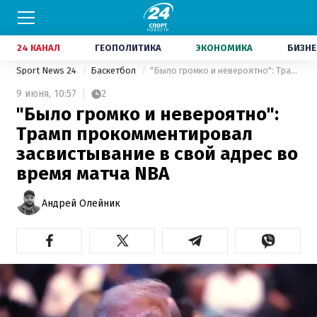
24 КАНАЛ
ГЕОПОЛИТИКА
ЭКОНОМИКА
БИЗНЕ
Sport News 24
Баскетбол
"Было громко и невероятно": Трамп прокомментировал засвистывание в свой адрес во время матча NBA
9 июня,
10:57
2
"Было громко и невероятно":
Трамп прокомментировал
засвистывание в свой адрес во
время матча NBA
Андрей Олейник